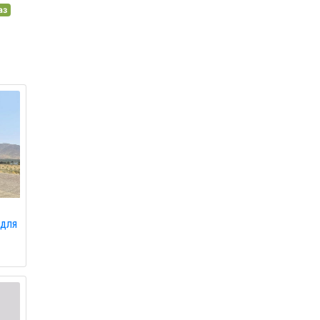
аз
 для