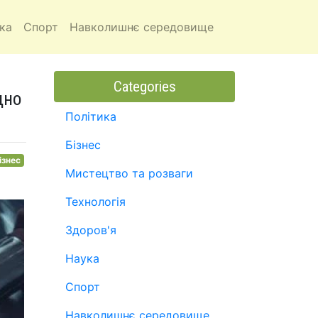
ка
Спорт
Навколишнє середовище
Categories
дно
Політика
Бізнес
ізнес
Мистецтво та розваги
Технологія
Здоров'я
Наука
Спорт
Навколишнє середовище