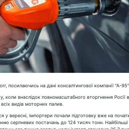
r, посилаючись на дані консалтингової компанії "А-95"
у, коли внаслідок повномасштабного вторгнення Росії 
всіх видів моторних палив.
я у вересні, імпортери почали підготовку вже на почат
нню серпневих постачань до 124 тисяч тонн. Найбільші