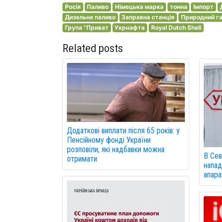
Росія
Паливо
Німецька марка
тонна
Імпорт
Дизельне паливо
Заправна станція
Природний г
Група "Приват
Укрнафта
Royal Dutch Shell
Related posts
Додаткові виплати після 65 років: у
Пенсійному фонді України
розповіли, які надбавки можна
В Сев
отримати
напад
апарат