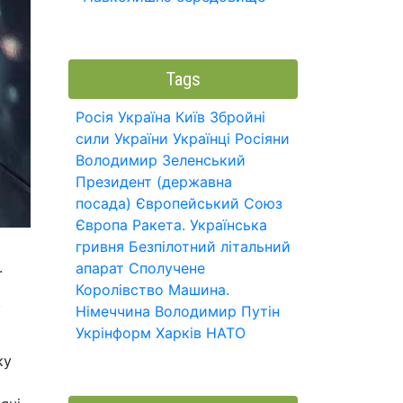
Tags
Росія
Україна
Київ
Збройні
сили України
Українці
Росіяни
Володимир Зеленський
Президент (державна
посада)
Європейський Союз
Європа
Ракета.
Українська
гривня
Безпілотний літальний
.
апарат
Сполучене
Королівство
Машина.
в
Німеччина
Володимир Путін
Укрінформ
Харків
НАТО
ку