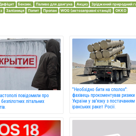
Дефіцит
Бензин.
Паливо для двигуна
Акциз
Зріджений природний г
аз
Залізниця
Попит
Пропан
WOG (автозаправні станції)
ОККО
"Необхідно бити на сполох":
фахівець прокоментував ризики
астополі повідомили про
України у зв'язку з постачанням
 безпілотних літальних
іранських ракет Росії.
ів.