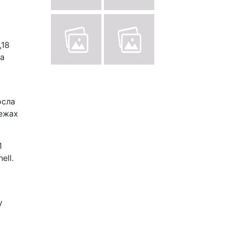
,18
за
осла
режах
1
ell.
у