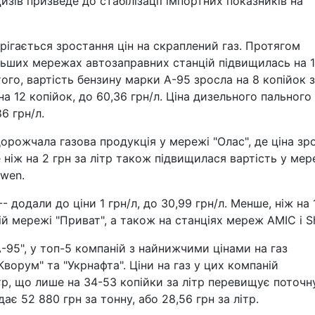
зів призведе до стабілізації імпортних показників на
рігається зростання цін на скраплений газ. Протягом
льших мережах автозаправних станцій підвищилась на 1
 того, вартість бензину марки А-95 зросла на 8 копійок 
на 12 копійок, до 60,36 грн/л. Ціна дизельного пального
6 грн/л.
орожчала газова продукція у мережі "Олас", де ціна зр
е ніж на 2 грн за літр також підвищилася вартість у ме
xwen.
додали до ціни 1 грн/л, до 30,99 грн/л. Менше, ніж на 
ній мережі "Приват", а також на станціях мереж AMIC і Sh
-95", у топ-5 компаній з найнижчими цінами на газ
Кворум" та "Укрнафта". Ціни на газ у цих компаній
ітр, що лише на 34-53 копійки за літр перевищує поточн
ає 52 880 грн за тонну, або 28,56 грн за літр.