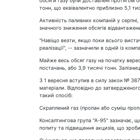
обсяги газу були доставлені протягом о
тонн, що еквівалентно приблизно 5,1 тис
Активність паливних компаній у серпні,
значного зниження обсягів відвантажен
"Навіщо везти, якщо поки всього вистач
реалізації", -- зазначили в одній із компа
Майже весь обсяг газу на початку вере
постачань, або 3,9 тисячі тонн. Залізни
З 1 вересня вступив в силу закон № 387
матеріали. Відповідно до затвердженого
такий спосіб:
Скраплений газ (пропан або суміш проп
Консалтингова група "А-95" зазначає, 
попиту та підвищення акцизів, що зроб