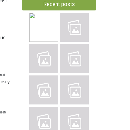
ячі
Recent posts
ння
вні
ися у
ння