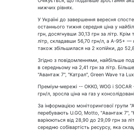
Очікується, що подальше зростання акци
нижчих рівнях.
У Україні до завершення вересня спосте
останнього тижня середня ціна у найбі
грн, досягнувши 30,13 грн за літр. Крім
літр, складавши 56,70 грн/л, а А-95+ — 
також збільшилася на 2 копійки, до 52,8
Згідно з повідомленнями, найбільше под
в середньому на 2,41 грн за літр. Більш
"Авантаж 7", "Катрал", Green Wave та Lu
Преміум-мережі -- ОККО, WOG і SOCAR -- 
грн/л, зросла ціна на газ у консолідова
За інформацією моніторингової групи "А
перебувають U.GO, Motto, "Авантаж 7", "
варіюються від 28,90 до 29,09 грн за л
середню собівартість ресурсу, яка склад