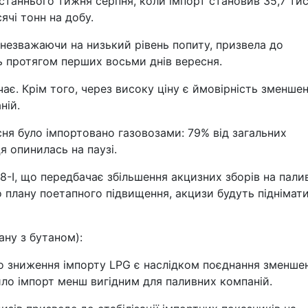
станнього тижня серпня, коли імпорт становив 35,7 тис
ячі тонн на добу.
 незважаючи на низький рівень попиту, призвела до
ь протягом перших восьми днів вересня.
ає. Крім того, через високу ціну є ймовірність зменше
ній.
сня було імпортовано газовозами: 79% від загальних
ця опинилась на паузі.
8-I, що передбачає збільшення акцизних зборів на пали
 плану поетапного підвищення, акцизи будуть піднімат
ану з бутаном):
що зниження імпорту LPG є наслідком поєднання зменше
ило імпорт менш вигідним для паливних компаній.