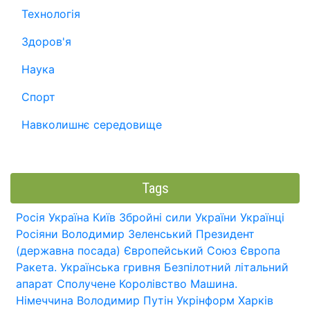
Технологія
Здоров'я
Наука
Спорт
Навколишнє середовище
Tags
Росія
Україна
Київ
Збройні сили України
Українці
Росіяни
Володимир Зеленський
Президент
(державна посада)
Європейський Союз
Європа
Ракета.
Українська гривня
Безпілотний літальний
апарат
Сполучене Королівство
Машина.
Німеччина
Володимир Путін
Укрінформ
Харків