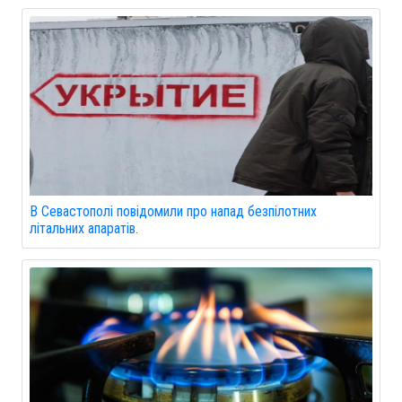
В Севастополі повідомили про напад безпілотних
літальних апаратів.