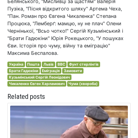
Белянського, "Мисливці за щастям" Валерія
Пузіка, "Пісня відкритого шляху" Артема Чеха,
"Пан. Роман про Євгена Чикаленка" Степана
Процюка, "Лемберґ: мамцю, ну не плач" Олени
Чернінької, "Всьо чотко!" Сергій Кузьмінський і
"Брати Гадюкіни" Юрія Рокецького, "У пошуках
Єви. Історія про чуму, війну та еміграцію"
Максима Беспалова.
Україна
Пошта
Львів
BBC
Фунт стерлінгів
Брати Гадюкіни
Еміграція
Замовити
Кузьмінський Сергій Леонідович
Чикаленко Євген Харламович
Чума (хвороба)
Related posts