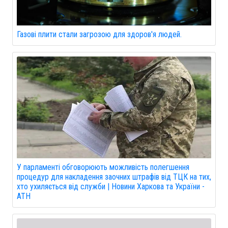
Газові плити стали загрозою для здоров'я людей.
У парламенті обговорюють можливість полегшення
процедур для накладення заочних штрафів від ТЦК на тих,
хто ухиляється від служби | Новини Харкова та України -
АТН