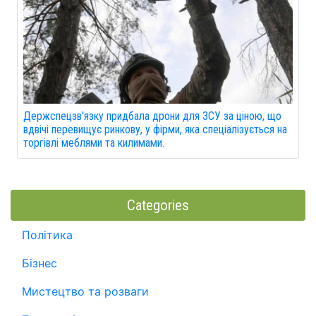
Держспецзв'язку придбала дрони для ЗСУ за ціною, що
вдвічі перевищує ринкову, у фірми, яка спеціалізується на
торгівлі меблями та килимами.
Categories
Політика
Бізнес
Мистецтво та розваги