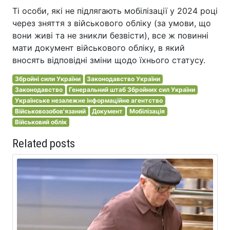
Ті особи, які не підлягають мобілізації у 2024 році
через зняття з військового обліку (за умови, що
вони живі та не зникли безвісти), все ж повинні
мати документ військового обліку, в який
вносять відповідні зміни щодо їхнього статусу.
Збройні сили України
Законодавство України
Законодавство
Генеральний штаб Збройних сил України
Українське незалежне інформаційне агентство
Військовозобов'язаний
Документ
Мобілізація
Військовий облік
Related posts