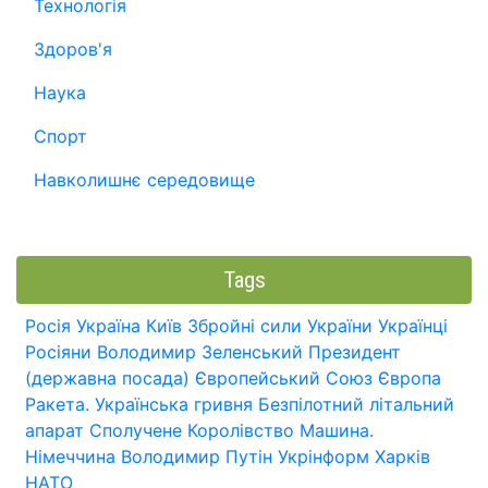
Технологія
Здоров'я
Наука
Спорт
Навколишнє середовище
Tags
Росія
Україна
Київ
Збройні сили України
Українці
Росіяни
Володимир Зеленський
Президент
(державна посада)
Європейський Союз
Європа
Ракета.
Українська гривня
Безпілотний літальний
апарат
Сполучене Королівство
Машина.
Німеччина
Володимир Путін
Укрінформ
Харків
НАТО