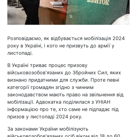
Розповідаємо, як відбувається мобілізація 2024
року в Україні, і кого не призвуть до армії у
листопаді.
В Україні триває процес призову
військовозобов'язаних до Збройних Сил, яких
визнано придатними для служби. Проте певні
категорії громадян згідно з чинним
законодавством мають право на звільнення від
мобілізації. Адвокатка поділилася з УНІАН
інформацією про те, хто саме не підпадає під
призов у листопаді 2024 року.
За законами України мобілізують
військовозобов'язаних осіб віком від 18 до 60