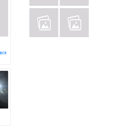
з
ився