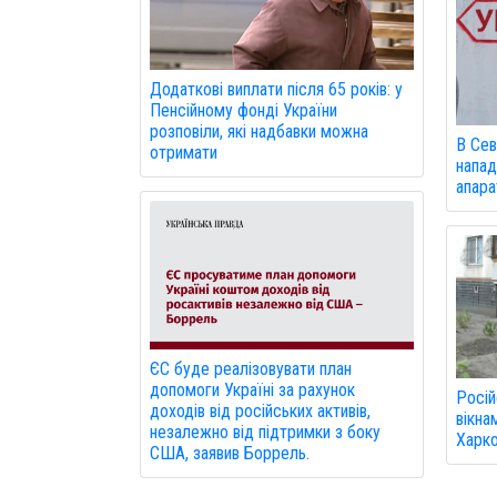
Додаткові виплати після 65 років: у
Пенсійному фонді України
розповіли, які надбавки можна
В Сев
отримати
напад
апарат
ЄС буде реалізовувати план
допомоги Україні за рахунок
Росій
доходів від російських активів,
вікна
незалежно від підтримки з боку
Харко
США, заявив Боррель.