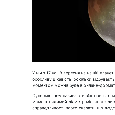
У ніч з 17 на 18 вересня на нашій плане
особливу цікавість, оскільки відбуваєт
моментом можна буде в онлайн-форматі
Супермісяцем називають збіг повного 
момент видимий діаметр місячного диск
справедливості варто сказати, що людс