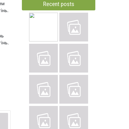
им
Recent posts
інь.
нь
інь.