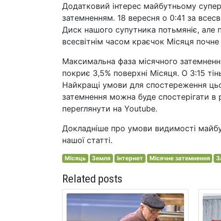
Додатковий інтерес майбутньому суперм
затемненням. 18 вересня о 0:41 за всесв
Диск нашого супутника потьмяніє, але 
всесвітнім часом краєчок Місяця почне 
Максимальна фаза місячного затемнення 
покриє 3,5% поверхні Місяця. О 3:15 тінь
Найкращі умови для спостереження цьо
затемнення можна буде спостерігати в 
переглянути на Youtube.
Докладніше про умови видимості майбут
нашої статті.
Місяць
Земля
Інтернет
Місячне затемнення
З
Related posts