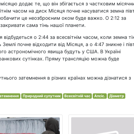
ісяцю додає те, що він збігається з частковим місячн
ітнім часом на диск Місяця почне насуватися земна півт
побачити це неозброєним оком буде важко. О 2:12 за
закривати сама тінь нашої планети.
відбудеться о 2:44 за всесвітнім часом, коли земна ті
 Землі почне відходити від Місяця, а о 4:47 зникне і півт
го астрономічного явища будуть у США. В Україні
ранкових сутінках. Пряму трансляцію можна буде
нього затемнення в різних країнах можна дізнатися з
атемнення
Природний супутник
Всесвітній час
Апсіс.
Діаметр