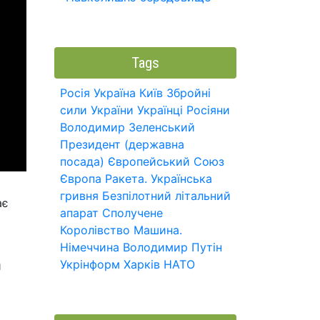
Tags
Росія
Україна
Київ
Збройні
сили України
Українці
Росіяни
Володимир Зеленський
Президент (державна
посада)
Європейський Союз
Європа
Ракета.
Українська
гривня
Безпілотний літальний
ає
апарат
Сполучене
м
Королівство
Машина.
Німеччина
Володимир Путін
Укрінформ
Харків
НАТО
й