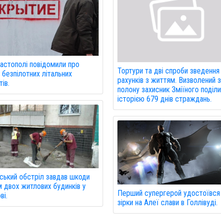
астополі повідомили про
Тортури та дві спроби зведення
 безпілотних літальних
рахунків з життям. Визволений 
ів.
полону захисник Зміїного поділ
історією 679 днів страждань.
ський обстріл завдав шкоди
м двох житлових будинків у
Перший супергерой удостоївся
ві.
зірки на Алеї слави в Голлівуді.