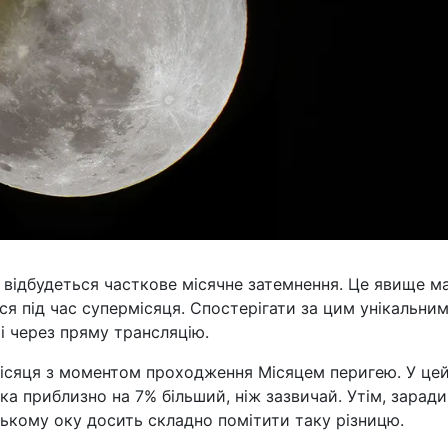
ті відбудеться часткове місячне затемнення. Це явище м
ься під час супермісяця. Спостерігати за цим унікальни
 через пряму трансляцію.
місяця з моментом проходження Місяцем перигею. У це
а приблизно на 7% більший, ніж зазвичай. Утім, заради
ькому оку досить складно помітити таку різницю.