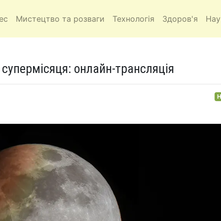
ес
Мистецтво та розваги
Технологія
Здоров'я
Нау
 супермісяця: онлайн-трансляція
Н