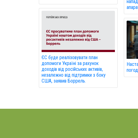
напад
апарат
ЄС буде реалізовувати план
допомоги Україні за рахунок
Наста
доходів від російських активів,
погод
незалежно від підтримки з боку
США, заявив Боррель.