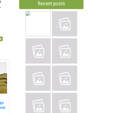
а
Recent posts
-
я
в
 де
oner