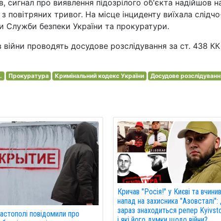
, сигнал про виявлення підозрілого об'єкта надійшов н
єї з повітряних тривог. На місце інциденту виїхала слідчо
ки Служби безпеки України та прокуратури.
 війни проводять досудове розслідування за ст. 438 КК
.
Прокуратура
Кримінальний кодекс України
Досудове розслідуванн
Кричав "Росія!" у Києві та вчини
напад на захисника "Азовсталі":
зараз знаходиться репер Kyivst
астополі повідомили про
і які його думки щодо війни?