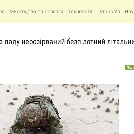
ес
Мистецтво та розваги
Технологія
Здоров'я
Нау
 з ладу нерозірваний безпілотний літальн
Пол