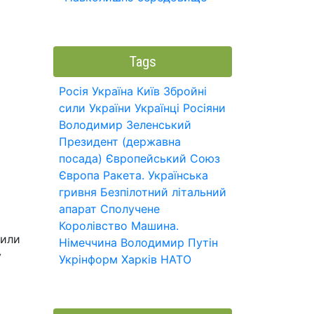
Tags
Росія
Україна
Київ
Збройні
сили України
Українці
Росіяни
Володимир Зеленський
Президент (державна
посада)
Європейський Союз
Європа
Ракета.
Українська
гривня
Безпілотний літальний
апарат
Сполучене
Королівство
Машина.
вили
Німеччина
Володимир Путін
у
Укрінформ
Харків
НАТО