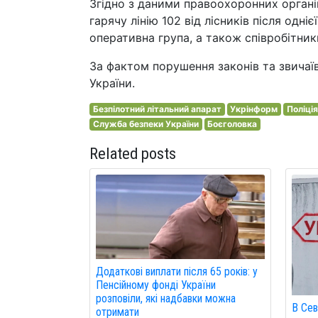
Згідно з даними правоохоронних органів
гарячу лінію 102 від лісників після одні
оперативна група, а також співробітни
За фактом порушення законів та звичаїв
України.
Безпілотний літальний апарат
Укрінформ
Поліція
Служба безпеки України
Боєголовка
Related posts
Додаткові виплати після 65 років: у
Пенсійному фонді України
розповіли, які надбавки можна
В Сев
отримати