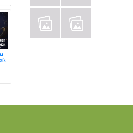
ам
оїх