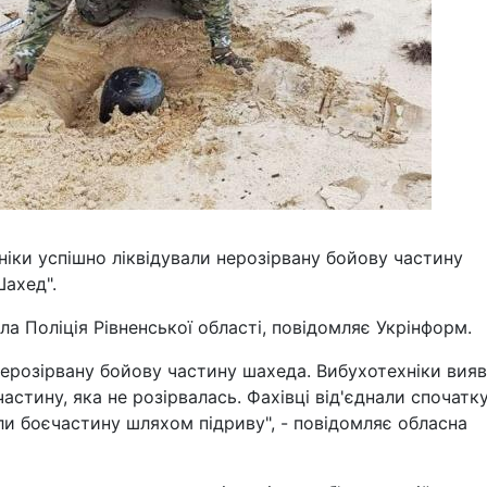
хніки успішно ліквідували нерозірвану бойову частину
Шахед".
а Поліція Рівненської області, повідомляє Укрінформ.
нерозірвану бойову частину шахеда. Вибухотехніки вия
астину, яка не розірвалась. Фахівці від'єднали спочатк
или боєчастину шляхом підриву", - повідомляє обласна