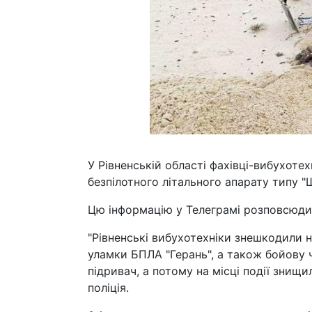
У Рівненській області фахівці-вибухоте
безпілотного літального апарату типу "
Цю інформацію у Телеграмі розповсюдил
"Рівненські вибухотехніки знешкодили 
уламки БПЛА "Герань", а також бойову ч
підривач, а потому на місці події знищ
поліція.