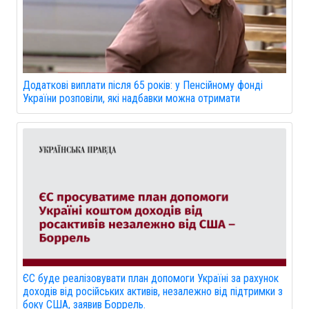
Додаткові виплати після 65 років: у Пенсійному фонді
України розповіли, які надбавки можна отримати
ЄС буде реалізовувати план допомоги Україні за рахунок
доходів від російських активів, незалежно від підтримки з
боку США, заявив Боррель.