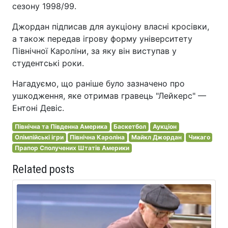
сезону 1998/99.
Джордан підписав для аукціону власні кросівки,
а також передав ігрову форму університету
Північної Кароліни, за яку він виступав у
студентські роки.
Нагадуємо, що раніше було зазначено про
ушкодження, яке отримав гравець "Лейкерс" —
Ентоні Девіс.
Північна та Південна Америка
Баскетбол
Аукціон
Олімпійські ігри
Північна Кароліна
Майкл Джордан
Чикаго
Прапор Сполучених Штатів Америки
Related posts