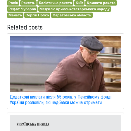
Росія
Ракета.
Балістична ракета
Київ
Крилата ракета
Рефат Чубаров
Меджліс кримськотатарського народу
Мечеть
Сергій Попко
Саратовська область
Related posts
Додаткові виплати після 65 років: у Пенсійному фонді
України розповіли, які надбавки можна отримати