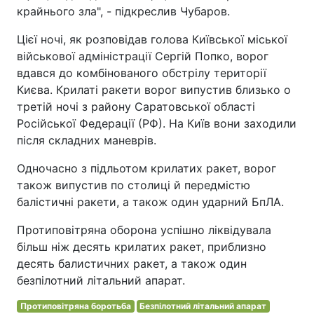
крайнього зла", - підкреслив Чубаров.
Цієї ночі, як розповідав голова Київської міської
військової адміністрації Сергій Попко, ворог
вдався до комбінованого обстрілу території
Києва. Крилаті ракети ворог випустив близько о
третій ночі з району Саратовської області
Російської Федерації (РФ). На Київ вони заходили
після складних маневрів.
Одночасно з підльотом крилатих ракет, ворог
також випустив по столиці й передмістю
балістичні ракети, а також один ударний БпЛА.
Протиповітряна оборона успішно ліквідувала
більш ніж десять крилатих ракет, приблизно
десять балистичних ракет, а також один
безпілотний літальний апарат.
Протиповітряна боротьба
Безпілотний літальний апарат