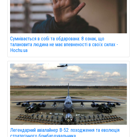
Сумнівається в собі та обдарована: 8 ознак, що
талановита людина не має впевненості в своїх силах -
Hochu.ua
Легендарний авіалайнер B-52: походження та еволюція
стратегічного бомбардувальника