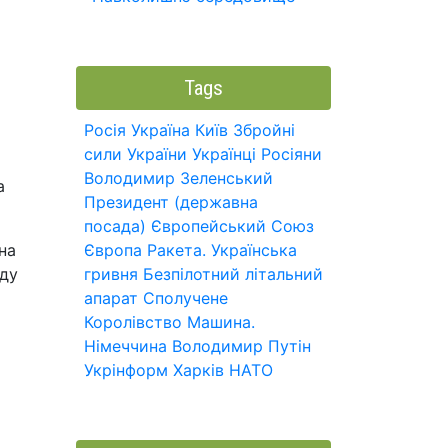
Tags
Росія
Україна
Київ
Збройні
сили України
Українці
Росіяни
Володимир Зеленський
а
Президент (державна
посада)
Європейський Союз
на
Європа
Ракета.
Українська
аду
гривня
Безпілотний літальний
апарат
Сполучене
Королівство
Машина.
Німеччина
Володимир Путін
Укрінформ
Харків
НАТО