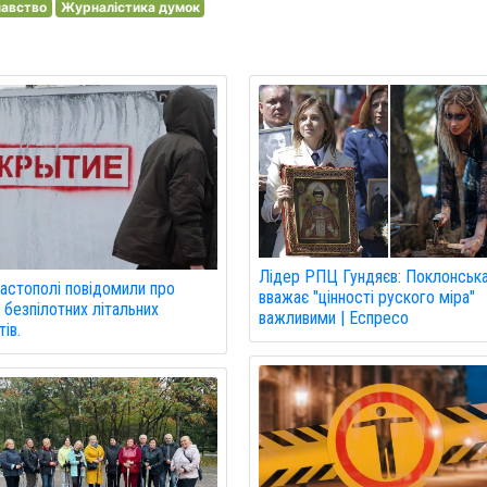
навство
Журналістика думок
Лідер РПЦ Гундяєв: Поклонська
астополі повідомили про
вважає "цінності руского міра"
 безпілотних літальних
важливими | Еспресо
ів.