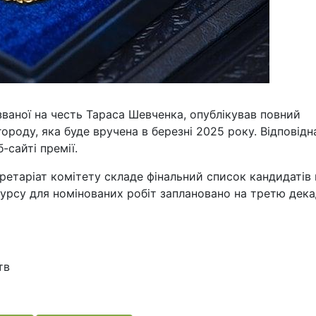
азваної на честь Тараса Шевченка, опублікував повний
ороду, яка буде вручена в березні 2025 року. Відповідн
-сайті премії.
екретаріат комітету складе фінальний список кандидатів 
урсу для номінованих робіт заплановано на третю дек
тв