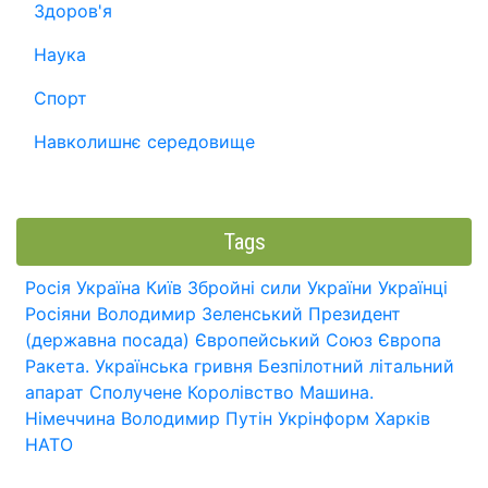
Здоров'я
Наука
Спорт
Навколишнє середовище
Tags
Росія
Україна
Київ
Збройні сили України
Українці
Росіяни
Володимир Зеленський
Президент
(державна посада)
Європейський Союз
Європа
Ракета.
Українська гривня
Безпілотний літальний
апарат
Сполучене Королівство
Машина.
Німеччина
Володимир Путін
Укрінформ
Харків
НАТО