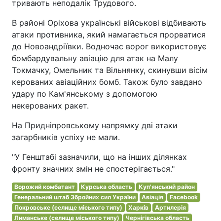
тривають неподалік Трудового.
В районі Оріхова українські військові відбивають
атаки противника, який намагається прорватися
до Новоандріївки. Водночас ворог використовує
бомбардувальну авіацію для атак на Малу
Токмачку, Омельник та Вільнянку, скинувши вісім
керованих авіаційних бомб. Також було завдано
удару по Кам'янському з допомогою
некерованих ракет.
На Придніпровському напрямку дві атаки
загарбників успіху не мали.
"У Генштабі зазначили, що на інших ділянках
фронту значних змін не спостерігається."
Ворожий комбатант
Курська область
Куп'янський район
Генеральний штаб Збройних сил України
Авіація
Facebook
Покровське (селище міського типу)
Харків
Артилерія
Лиманське (селище міського типу)
Чернігівська область