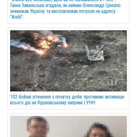
Ганна Завальська згадала, як киянин Олександр Цекало
зневажав Україну та висловлював погрози на адресу
"Алібі".
102 бойові зіткнення з початку доби: противник активніше
всього діє на Курахівському напрямі | УНН