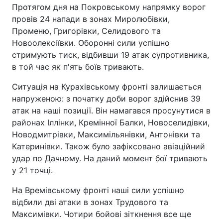
Протягом дня на Покровському напрямку ворог
провів 24 напади в зонах Миролюбівки,
Променю, Григорівки, Селидового та
Новоолексіївки. Оборонні сили успішно
стримують тиск, відбивши 19 атак супротивника,
в той час як п'ять боїв тривають.
Ситуація на Курахівському фронті залишається
напруженою: з початку доби ворог здійснив 39
атак на наші позиції. Він намагався просунутися в
районах Іллінки, Кремінної Балки, Новоселидівки,
Новодмитрівки, Максимільянівки, Антонівки та
Катеринівки. Також було зафіксовано авіаційний
удар по Дачному. На даний момент бої тривають
у 21 точці.
На Времівському фронті наші сили успішно
відбили дві атаки в зонах Трудового та
Максимівки. Чотири бойові зіткнення все ще