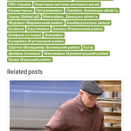
РБК-Україна
Реактивна система залпового вогню
Краматорськ
Петропавлівка
Павлівка, Волинська область
Заряд (бойові дії)
Миколаївка, Донецька область
Журавка (Варвинський район)
Бомбардувальна авіація
Бачівськ
Кругляківка
Басівка (Роменський район)
Волфине (станція)
Янжулівка
Кучерівка (Куп'янський район)
Заріччя (Володимир-Волинський район)
Хутір
Диліївка (селище)
Максимівка (Кременчуцький район)
Балки (Барський район)
Related posts