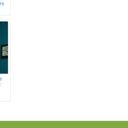
ого
ас
х