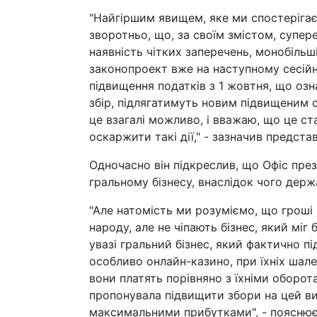
"Найгіршим явищем, яке ми спостерігає
зворотньо, що, за своїм змістом, супер
наявність чітких заперечень, монобіль
законопроект вже на наступному сесійн
підвищення податків з 1 жовтня, що оз
збір, підлягатимуть новим підвищеним 
це взагалі можливо, і вважаю, що це ст
оскаржити такі дії," - зазначив предста
Одночасно він підкреслив, що Офіс пр
гральному бізнесу, внаслідок чого дер
"Але натомість ми розуміємо, що гроші 
народу, але не чіпають бізнес, який мі
увазі гральний бізнес, який фактично п
особливо онлайн-казино, при їхніх шале
вони платять порівняно з їхніми оборот
пропонувала підвищити збори на цей ви
максимальними прибутками", - пояснює