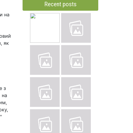
Recent posts
и на
ковий
, як
е з
 на
им,
оку,
"