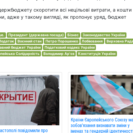
 держбюджету скоротити всі нецільові витрати, а кошти
и, адже у такому вигляді, як пропонує уряд, бюджет
ше.
Президент (державна посада)
Бізнес
Законодавство України
Податок
Воєнний стан
Петро Порошенко
Лобіювання
Верховна Рад
авний бюджет України
Податковий кодекс України
пейська Солідарність
Володимир Ар'єв
Конституція України
Країни Європейського Союзу м
зобов'язання визнавати зміни у
астополі повідомили про
іменах та гендерній ідентичності