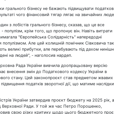
ики грального бізнесу не бажають підвищувати податков
зультаті чого фінансовий тягар лягає на звичайних люде
ин з лобістів грального бізнесу, сказав, що це все
 - популізм, крім того, що пропонує він. Навіть витрати
 вимагала "Європейська Солідарність" напередодні
 популізмом. Але цей колишній помічник Сівковича так
ають великі прибутки, але перебувають під дахом нинішн
дені на людей", - наголосив нардеп.
ерховна Рада України вивчила доопрацьовану версію
ає внесення змін до Податкового кодексу України в
кового стану. Цей законопроєкт став предметом жвавих
ідвищення податків зворотної дії, що матиме наслідки
ністрів України затвердив проєкт бюджету на 2025 рік, 
д Верховної Ради. У той же час Петро Порошенко,
ловив свою різку критику щодо цього бюджетного проє