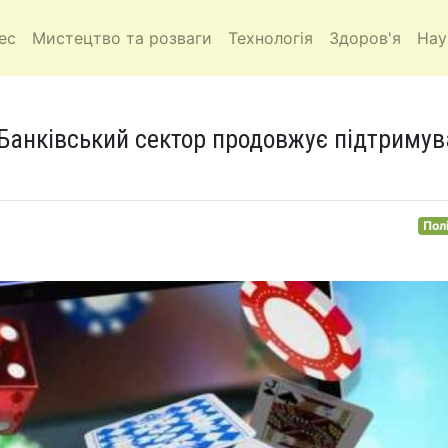
ес
Мистецтво та розваги
Технологія
Здоров'я
Нау
 Банківський сектор продовжує підтримув
Пол