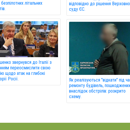
 безпілотних літальних
відповідно до рішення Верховн
ів.
суду ЄС.
енко звернувся до Італії з
анням переосмислити свою
ію щодо атак на глибокі
орії Росії.
Як реалізуються "відкати" під ч
ремонту будівель, пошкоджени
внаслідок обстрілів: розкрито
схему.