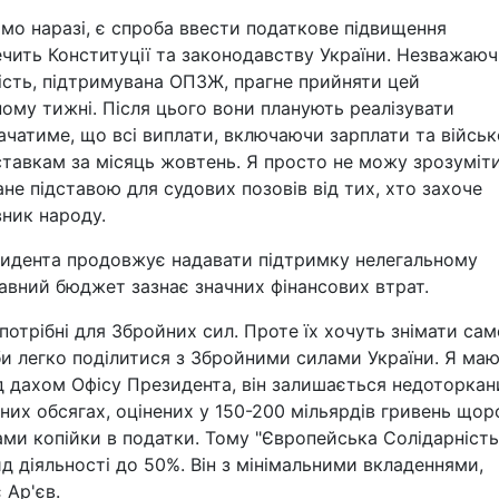
мо наразі, є спроба ввести податкове підвищення
ечить Конституції та законодавству України. Незважаюч
шість, підтримувана ОПЗЖ, прагне прийняти цей
ому тижні. Після цього вони планують реалізувати
начатиме, що всі виплати, включаючи зарплати та війсь
ставкам за місяць жовтень. Я просто не можу зрозуміти
ане підставою для судових позовів від тих, хто захоче
вник народу.
езидента продовжує надавати підтримку нелегальному
жавний бюджет зазнає значних фінансових втрат.
потрібні для Збройних сил. Проте їх хочуть знімати сам
г би легко поділитися з Збройними силами України. Я маю
ід дахом Офісу Президента, він залишається недоторкан
них обсягах, оцінених у 150-200 мільярдів гривень щор
ами копійки в податки. Тому "Європейська Солідарність
д діяльності до 50%. Він з мінімальними вкладеннями,
 Ар'єв.