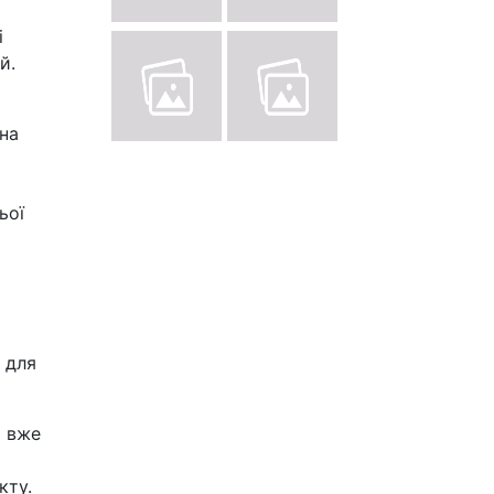
і
й.
 на
ьої
 для
а вже
кту.