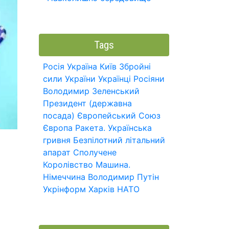
Tags
Росія
Україна
Київ
Збройні
сили України
Українці
Росіяни
Володимир Зеленський
Президент (державна
посада)
Європейський Союз
Європа
Ракета.
Українська
гривня
Безпілотний літальний
апарат
Сполучене
Королівство
Машина.
Німеччина
Володимир Путін
Укрінформ
Харків
НАТО