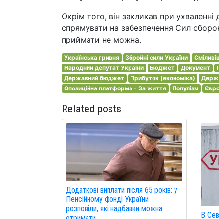
Окрім того, він закликав при ухваленні
спрямувати на забезпечення Сил оборон
приймати не можна.
Українська гривня
Збройні сили України
Сміливі
Народний депутат України
Бюджет
Документ
Державний бюджет
Прибуток (економіка)
Держ
Опозиційна платформа - За життя
Популізм
Євро
Related posts
Додаткові виплати після 65 років: у
Пенсійному фонді України
розповіли, які надбавки можна
В Сев
отримати