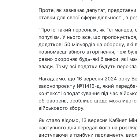
Проте, як зазначає депутат, представн
ставки для своєї сфери діяльності, в ре
"Проте такий персонаж, як Гетманцев, од
популізм. У нього все, що пропонується,
додаткові 50 мільярдів на оборону, які
повномасштабного вторгнення, теж були
ревно охороняє будь-які бізнеси, які м
влади. Тому всі податки будуть перекла
Нагадаємо, що 16 вересня 2024 року В
законопроєкту №11416-д, який передбач
контексті оподаткування під час війсь
обговорень, особливо щодо можливого п
військового збору.
Як стало відомо, 13 вересня Кабінет Мі
наступного дня передав його на розгля
виступаючи з трибуни парламенту, вис