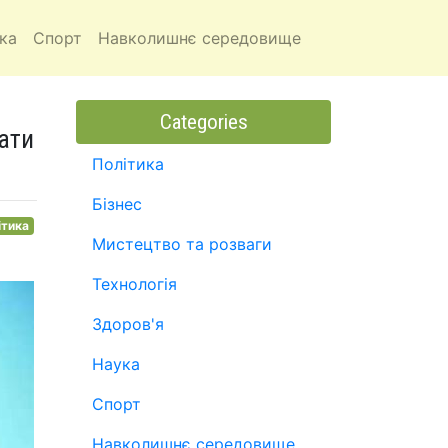
ка
Спорт
Навколишнє середовище
Categories
ати
Політика
Бізнес
ітика
Мистецтво та розваги
Технологія
Здоров'я
Наука
Спорт
Навколишнє середовище