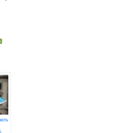
а
ають
,