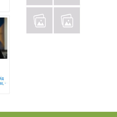
під
х, -