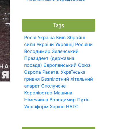
Tags
Росія
Україна
Київ
Збройні
сили України
Українці
Росіяни
Володимир Зеленський
Президент (державна
посада)
Європейський Союз
Європа
Ракета.
Українська
гривня
Безпілотний літальний
апарат
Сполучене
Королівство
Машина.
о
Німеччина
Володимир Путін
Укрінформ
Харків
НАТО