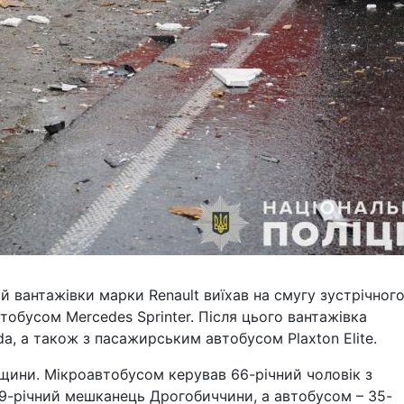
й вантажівки марки Renault виїхав на смугу зустрічног
втобусом Mercedes Sprinter. Після цього вантажівка
a, а також з пасажирським автобусом Plaxton Elite.
вщини. Мікроавтобусом керував 66-річний чоловік з
19-річний мешканець Дрогобиччини, а автобусом – 35-