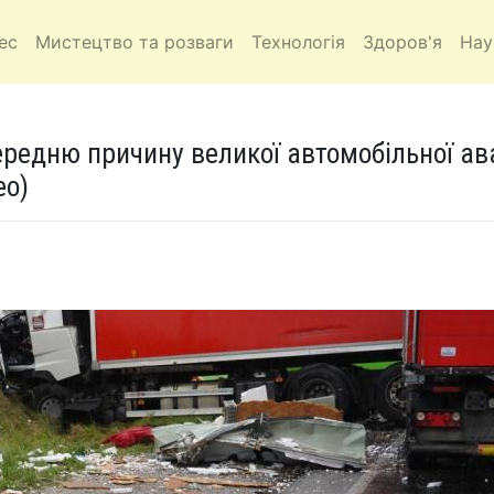
ес
Мистецтво та розваги
Технологія
Здоров'я
Нау
редню причину великої автомобільної ава
ео)