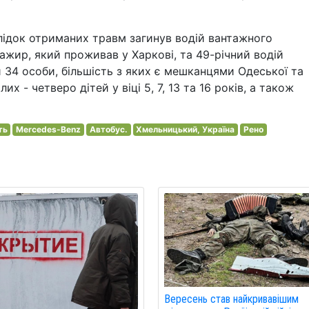
лідок отриманих травм загинув водій вантажного
ажир, який проживав у Харкові, та 49-річний водій
 34 особи, більшість з яких є мешканцями Одеської та
 - четверо дітей у віці 5, 7, 13 та 16 років, а також
ть
Mercedes-Benz
Автобус.
Хмельницький, Україна
Рено
Вересень став найкривавішим