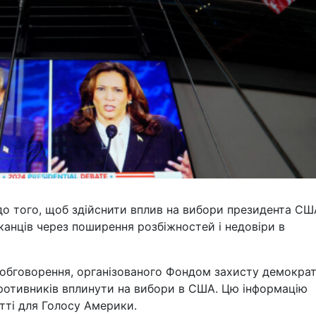
 до того, щоб здійснити вплив на вибори президента СШ
анців через поширення розбіжностей і недовіри в
 обговорення, організованого Фондом захисту демократ
ротивників вплинути на вибори в США. Цю інформацію
тті для Голосу Америки.