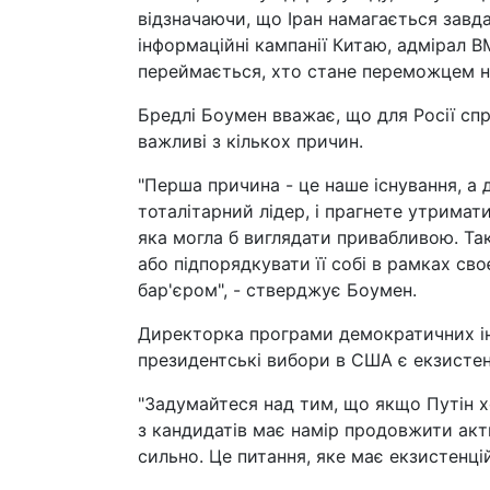
відзначаючи, що Іран намагається завд
інформаційні кампанії Китаю, адмірал В
переймається, хто стане переможцем н
Бредлі Боумен вважає, що для Росії спр
важливі з кількох причин.
"Перша причина - це наше існування, а 
тоталітарний лідер, і прагнете утримат
яка могла б виглядати привабливою. Та
або підпорядкувати її собі в рамках св
бар'єром", - стверджує Боумен.
Директорка програми демократичних інс
президентські вибори в США є екзистен
"Задумайтеся над тим, що якщо Путін хо
з кандидатів має намір продовжити акти
сильно. Це питання, яке має екзистенцій