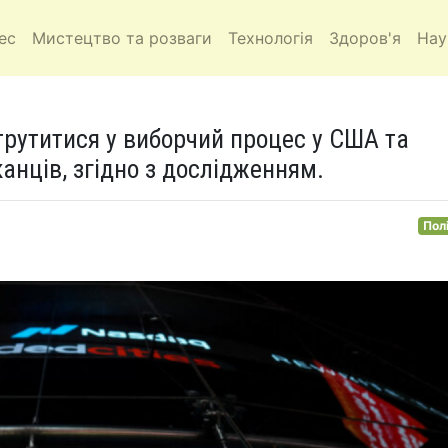
ес
Мистецтво та розваги
Технологія
Здоров'я
Нау
втрутитися у виборчий процес у США та
анців, згідно з дослідженням.
Пол