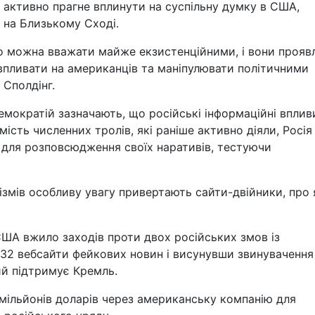
н активно прагне вплинути на суспільну думку в США,
 на Близькому Сході.
о можна вважати майже екзистенційними, і вони прояв
 впливати на американців та маніпулювати політичними
 Сполдінг.
мократій зазначають, що російські інформаційні вплив
мість численних тролів, які раніше активно діяли, Росія
ї для розповсюдження своїх наративів, тестуючи
ізмів особливу увагу привертають сайти-двійники, про 
США вжило заходів проти двох російських змов із
 32 вебсайти фейкових новин і висунувши звинувачення
ий підтримує Кремль.
 мільйонів доларів через американську компанію для