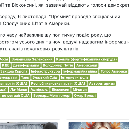
ії та Вісконсині, які зазвичай віддають голоси демокра
 середу, 6 листопада, "Прямий" проведе спеціальний
та Сполучених Штатів Америки.
го часу найважливішу політичну подію року, що
отягом усього дня та ночі ведучі надаватим інформаці
ть аналіз початкових результатів.
Росія
Володимир Зеленський
Кремль (фортифікаційна споруда)
КДБ
Дезінформація
Володимир Путін
Американці
Західна Європа
Інфраструктура
Інформаційна війна
Голос Америки
емократія
Танк
Близький Схід
Інтернет-троль
а партія (США)
Республіканська партія (США)
Авторитаризм
ежа)
Ла-Манш
Адмірале.
Вісконсин
Мічиган
ство юстиції США
Бернард Монтгомері
Омар Бредлі