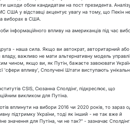
ати шкоди обом кандидатам на пост президента. Аналі
МС США у відставці акцентує увагу на тому, що Пекін н
а виборах в США.
оби інформаційного впливу на американців під час виб
друга - наша сила. Якщо ви автократ, авторитарний або
и владу, важливо не мати альтернативну модель управлі
ким чином, якщо ви, як Путін, бажаєте завоювати Украї
оєї 'сфери впливу', Сполучені Штати виступають унікаль
титутів CSIS, Сюзанна Сполдінг, підкреслює, що
ційним викликом для Путіна.
тів вплинути на вибори 2016 чи 2020 років, то зараз 
вну підтримку України, тоді як інший - не так вже й
не значення для Путіна, чи не так?" - зазначає Сполдінг