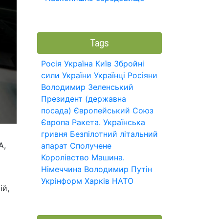
Tags
Росія
Україна
Київ
Збройні
сили України
Українці
Росіяни
Володимир Зеленський
Президент (державна
посада)
Європейський Союз
Європа
Ракета.
Українська
гривня
Безпілотний літальний
А,
апарат
Сполучене
Королівство
Машина.
Німеччина
Володимир Путін
Укрінформ
Харків
НАТО
ій,