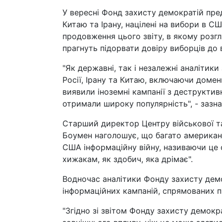
У вересні Фонд захисту демократій предс
Китаю та Ірану, націлені на вибори в С
продовження цього звіту, в якому розг
прагнуть підорвати довіру виборців до
"Як державні, так і незалежні аналітик
Росії, Ірану та Китаю, включаючи домен
виявили іноземні кампанії з деструктив
отримали широку популярність", - зазнач
Старший директор Центру військової та
Боумен наголошує, що багато американц
США інформаційну війну, називаючи це
хижакам, як здобич, яка дрімає".
Водночас аналітики Фонду захисту демо
інформаційних кампаній, спрямованих пр
"Згідно зі звітом Фонду захисту демок