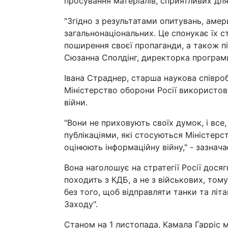
просування матеріалів, сприятливих для
"Згідно з результатами опитувань, амер
загальнонаціональних. Це спонукає їх 
поширення своєї пропаганди, а також пі
Сюзанна Сполдінг, директорка програми
Івана Страднер, старша наукова співро
Міністерство оборони Росії використов
війни.
"Вони не приховують своїх думок, і все
публікаціями, які стосуються Міністерс
оцінюють інформаційну війну," - зазнач
Вона наголошує на стратегії Росії дося
походить з КДБ, а не з військових, том
без того, щоб відправляти танки та лі
Заходу".
Станом на 1 листопада, Камала Гарріс 