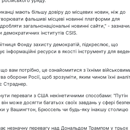
 російського уряду.
иканці мають більшу довіру до місцевих новин, ніж до
створювати фальшиві місцеві новинні платформи для
дробляти загальнонаціональні новинні сайти," - зазначи
 демократичних інститутів CSIS.
бітниця Фонду захисту демократій, підкреслює, що
ує інформаційні ресурси в якості інструменту для веде
, що вам потрібно, це ознайомитися з їхніми військовим
тва оборони Росії, щоб зрозуміти, яким чином їхні аналі
ає Страднер.
гнути переваги з США некінетичними способами: "Путін
у він може досягти багатьох своїх завдань у сфері безпе
таки у Вашингтон, Брюссель чи будь-яку інакшу столицю
має незначну перевагу над Дональдом Трампом у трьох