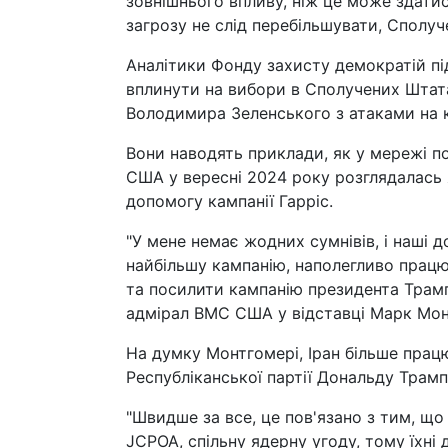
зовнішнього впливу, ніж це може здатис
загрозу не слід перебільшувати, Сполуч
Аналітики Фонду захисту демократій пі
вплинути на вибори в Сполучених Штат
Володимира Зеленського з атаками на к
Вони наводять приклади, як у мережі п
США у вересні 2024 року розглядалась 
допомогу кампанії Гарріс.
"У мене немає жодних сумнівів, і наші 
найбільшу кампанію, наполегливо працю
та посилити кампанію президента Трамп
адмірал ВМС США у відставці Марк Мон
На думку Монтгомері, Іран більше прац
Республіканської партії Дональду Трампу
"Швидше за все, це пов'язано з тим, що 
JCPOA, спільну ядерну угоду, тому їхні 