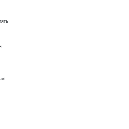
лять
и
які