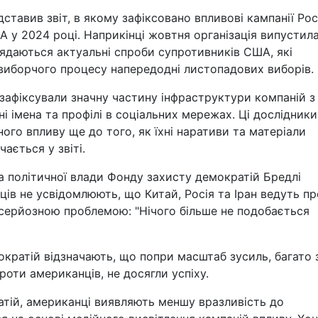
тавив звіт, в якому зафіксовано впливові кампанії Росі
ША у 2024 році. Наприкінці жовтня організація випустил
лядаються актуальні спроби супротивників США, які
 виборчого процесу напередодні листопадових виборів.
и зафіксували значну частину інфраструктури компаній з
ні імена та профілі в соціальних мережах. Ці дослідники
ного впливу ще до того, як їхні наративи та матеріали
ається у звіті.
 політичної влади Фонду захисту демократій Бредлі
ів не усвідомлюють, що Китай, Росія та Іран ведуть п
 серйозною проблемою: "Нічого більше не подобається
кратій відзначають, що попри масштаб зусиль, багато 
оти американців, не досягли успіху.
ратій, американці виявляють меншу вразливість до