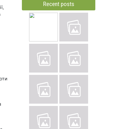
Recent posts
ї,
а
роти
з