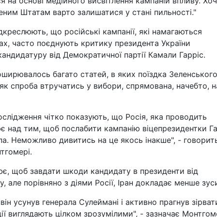
я на основі медійного висвітлення кампаній впливу. Хо
еним Штатам варто залишатися у стані пильності."
дкреслюють, що російські кампанії, які намагаються
ах, часто поєднують критику президента України
андидатуру від Демократичної партії Камали Гарріс.
оширювалось багато статей, в яких поїздка Зеленськог
як спроба втручатись у вибори, спрямована, начебто, н
дослідження чітко показують, що Росія, яка проводить
є над тим, щоб послабити кампанію віцепрезидентки Га
а. Неможливо дивитись на це якось інакше", - говорит
тгомері.
ює, щоб завдати шкоди кандидату в президенти від
, але порівняно з діями Росії, Іран докладає менше зус
він усунув генерала Сулеймані і активно прагнув зірват
дії виглядають цілком зрозумілими", - зазначає Монтгом