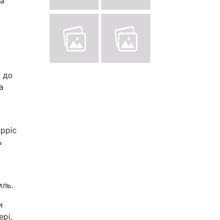
ча
о до
а
рріс
ь
иль.
и
ері,