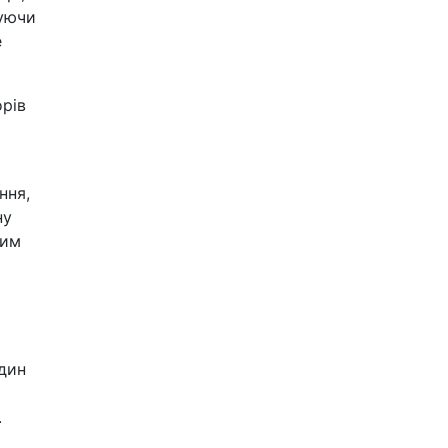
зуючи
е
орів
ння,
ну
ним
один
.