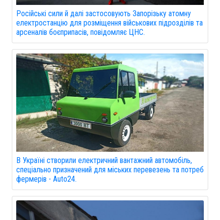
Російські сили й далі застосовують Запорізьку атомну
електростанцію для розміщення військових підрозділів та
арсеналів боєприпасів, повідомляє ЦНС.
В Україні створили електричний вантажний автомобіль,
спеціально призначений для міських перевезень та потреб
фермерів - Auto24.