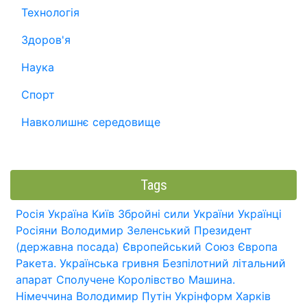
Технологія
Здоров'я
Наука
Спорт
Навколишнє середовище
Tags
Росія
Україна
Київ
Збройні сили України
Українці
Росіяни
Володимир Зеленський
Президент
(державна посада)
Європейський Союз
Європа
Ракета.
Українська гривня
Безпілотний літальний
апарат
Сполучене Королівство
Машина.
Німеччина
Володимир Путін
Укрінформ
Харків