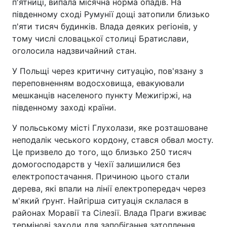
п'ятниці, випала місячна норма опадів. На
південному сході Румунії дощі затопили близько
п'яти тисяч будинків. Влада деяких регіонів, у
тому числі словацької столиці Братислави,
оголосила надзвичайний стан.
У Польщі через критичну ситуацію, пов'язану з
переповненням водосховища, евакуювали
мешканців населеного пункту Межигіржі, на
південному заході країни.
У польському місті Глухолази, яке розташоване
неподалік чеського кордону, стався обвал мосту.
Це призвело до того, що близько 250 тисяч
домогосподарств у Чехії залишилися без
електропостачання. Причиною цього стали
дерева, які впали на лінії електропередач через
м'який ґрунт. Найгірша ситуація склалася в
районах Моравії та Сілезії. Влада Праги вживає
термінові заходи для запобігання затоплення.