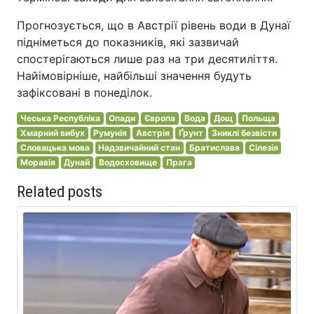
Прогнозується, що в Австрії рівень води в Дунаї
підніметься до показників, які зазвичай
спостерігаються лише раз на три десятиліття.
Найімовірніше, найбільші значення будуть
зафіксовані в понеділок.
Чеська Республіка
Опади
Європа
Вода
Дощ
Польща
Хмарний вибух
Румунія
Австрія
Ґрунт
Зниклі безвісти
Словацька мова
Надзвичайний стан
Братислава
Сілезія
Моравія
Дунай
Водосховище
Прага
Related posts