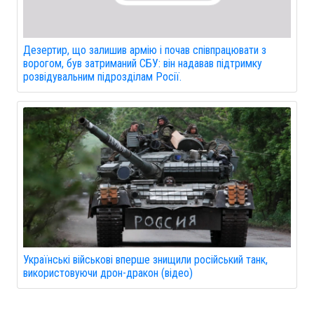
Дезертир, що залишив армію і почав співпрацювати з
ворогом, був затриманий СБУ: він надавав підтримку
розвідувальним підрозділам Росії.
Українські військові вперше знищили російський танк,
використовуючи дрон-дракон (відео)