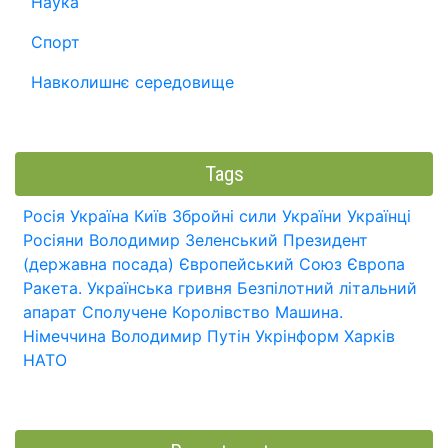
Наука
Спорт
Навколишнє середовище
Tags
Росія
Україна
Київ
Збройні сили України
Українці
Росіяни
Володимир Зеленський
Президент
(державна посада)
Європейський Союз
Європа
Ракета.
Українська гривня
Безпілотний літальний
апарат
Сполучене Королівство
Машина.
Німеччина
Володимир Путін
Укрінформ
Харків
НАТО