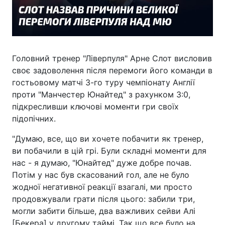
Головний тренер "Ліверпуля" Арне Слот висловив
своє задоволення після перемоги його команди в
гостьовому матчі 3-го туру чемпіонату Англії
проти "Манчестер Юнайтед" з рахунком 3:0,
підкресливши ключові моменти гри своїх
підопічних.
"Думаю, все, що ви хочете побачити як тренер,
ви побачили в цій грі. Були складні моменти для
нас - я думаю, "Юнайтед" дуже добре почав.
Потім у нас був скасований гол, але не було
жодної негативної реакції взагалі, ми просто
продовжували грати після цього: забили три,
могли забити більше, два важливих сейви Алі
[Бекера] у другому таймі. Так що все було на