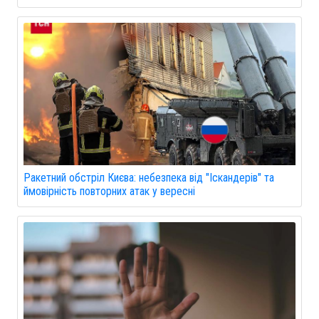
Ракетний обстріл Києва: небезпека від "Іскандерів" та
ймовірність повторних атак у вересні