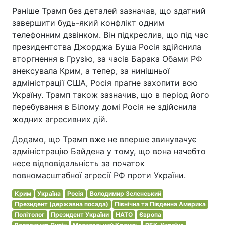
Раніше Трамп без деталей зазначав, що здатний
завершити будь-який конфлікт одним
телефонним дзвінком. Він підкреслив, що під час
президентства Джорджа Буша Росія здійснила
вторгнення в Грузію, за часів Барака Обами РФ
анексувала Крим, а тепер, за нинішньої
адміністрації США, Росія прагне захопити всю
Україну. Трамп також зазначив, що в період його
перебування в Білому домі Росія не здійснила
жодних агресивних дій.
Додамо, що Трамп вже не вперше звинувачує
адміністрацію Байдена у тому, що вона начебто
несе відповідальність за початок
повномасштабної агресії РФ проти України.
Крим
Україна
Росія
Володимир Зеленський
Президент (державна посада)
Північна та Південна Америка
Політолог
Президент України
НАТО
Європа