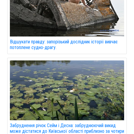
Відшукати правду: запорізький дослідник історії вивчає
потоплене судно-драгу.
Забруднення річок Сейм і Десна: забруднюючий викид
може дістатися до Київської області приблизно за чотири