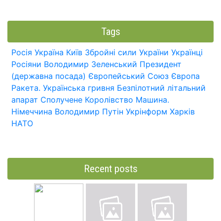
Tags
Росія
Україна
Київ
Збройні сили України
Українці
Росіяни
Володимир Зеленський
Президент
(державна посада)
Європейський Союз
Європа
Ракета.
Українська гривня
Безпілотний літальний
апарат
Сполучене Королівство
Машина.
Німеччина
Володимир Путін
Укрінформ
Харків
НАТО
Recent posts