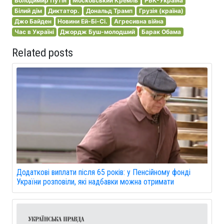
Володимир Путін
Московський Кремль
РБК-Україна
Білий дім
Диктатор.
Дональд Трамп
Грузія (країна)
Джо Байден
Новини Ей-Бі-Сі.
Агресивна війна
Час в Україні
Джордж Буш-молодший
Барак Обама
Related posts
Додаткові виплати після 65 років: у Пенсійному фонді
України розповіли, які надбавки можна отримати