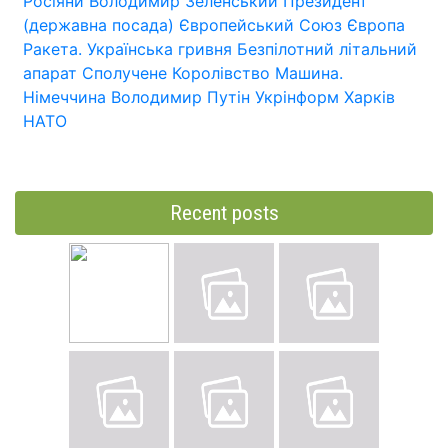
Росіяни
Володимир Зеленський
Президент
(державна посада)
Європейський Союз
Європа
Ракета.
Українська гривня
Безпілотний літальний
апарат
Сполучене Королівство
Машина.
Німеччина
Володимир Путін
Укрінформ
Харків
НАТО
Recent posts