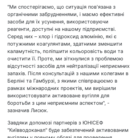
"Ми спостерігаємо, що ситуація пов'язана з
органічними забрудненнями, і маємо ефективні
засоби для їх усунення, використовуючи
реагенти, доступні на нашому підприємстві.
Серед них – хлор і гідроксид алюмінію, які є
потужними коагулянтами, здатними зменшити
каламутність, поліпшити кольоровість води та
очистити її. Проте, ми зіткнулися з проблемою
відсутності засобів для нейтралізації неприємних
запахів. Після консультацій з нашими колегами в
Берліні та Гамбурзі, з якими співпрацюємо в
рамках міжнародних проектів, ми вирішили
використовувати активоване вугілля для
боротьби з цим неприємним аспектом", -
зазначив Лисюк.
Завдяки допомозі партнерів з ЮНІСЕФ
"Київводоканал" буде забезпечений активованим
вугіллям у повному обсязі для проведення