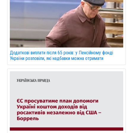
Додаткові виплати після 65 років: у Пенсійному фонді
України розповіли, які надбавки можна отримати