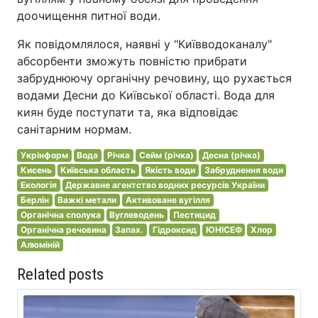
доочищення питної води.
Як повідомлялося, наявні у "Київводоканалу"
абсорбенти зможуть повністю прибрати
забруднюючу органічну речовину, що рухається
водами Десни до Київської області. Вода для
киян буде поступати та, яка відповідає
санітарним нормам.
Укрінформ
Вода
Річка
Сейм (річка)
Десна (річка)
Кисень
Київська область
Якість води
Забруднення води
Екологія
Державне агентство водних ресурсів України
Берлін
Важкі метали
Активоване вугілля
Органічна сполука
Вуглеводень
Пестицид
Органічна речовина
Запах.
Гідроксид
ЮНІСЕФ
Хлор
Алюміній
Related posts