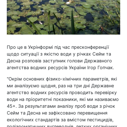
Про це в Укрінформі під час пресконференції
щодо ситуації з якістю води у річках Сейм та
Десна розповів заступник голови Державного
агентства водних ресурсів України Ігор Гопчак.
"Окрім основних фізико-хімічних параметрів, які
ми аналізуємо щодня, раз на три дні Державне
агентство водних ресурсів проводить перевірку
води на пріоритетні показники, які ми називаємо
45+. За результатами аналізу проб води з річок
Сейм та Десна не зафіксовано перевищення
екологічних стандартів за вмістом пестицидів,
поліароматичних вуглеводнів, летких органічних