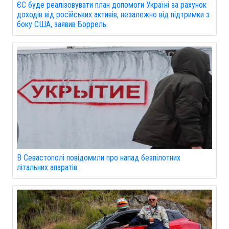
ЄС буде реалізовувати план допомоги Україні за рахунок
доходів від російських активів, незалежно від підтримки з
боку США, заявив Боррель.
В Севастополі повідомили про напад безпілотних
літальних апаратів.