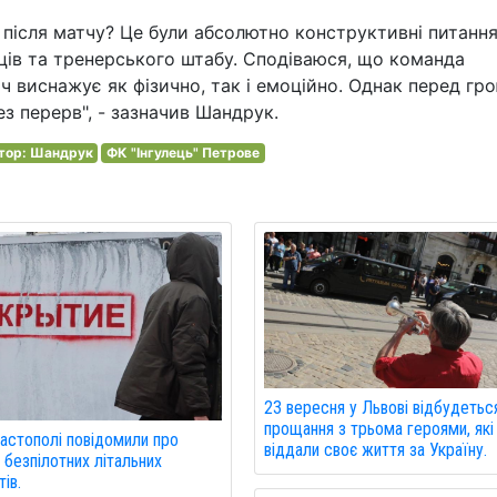
 після матчу? Це були абсолютно конструктивні питання
авців та тренерського штабу. Сподіваюся, що команда
ч виснажує як фізично, так і емоційно. Однак перед гр
 перерв", - зазначив Шандрук.
тор: Шандрук
ФК "Інгулець" Петрове
23 вересня у Львові відбудетьс
прощання з трьома героями, які
астополі повідомили про
віддали своє життя за Україну.
 безпілотних літальних
ів.