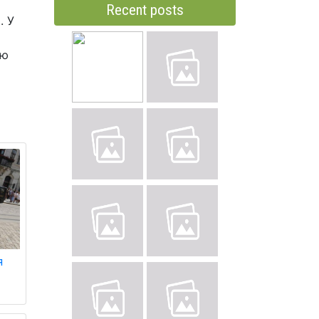
Recent posts
. У
ою
я