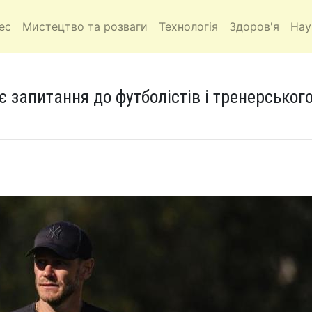
ес
Мистецтво та розваги
Технологія
Здоров'я
Нау
є запитання до футболістів і тренерськог