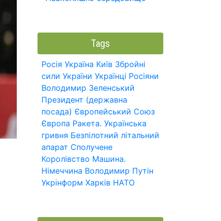
Tags
Росія
Україна
Київ
Збройні
сили України
Українці
Росіяни
Володимир Зеленський
Президент (державна
посада)
Європейський Союз
Європа
Ракета.
Українська
гривня
Безпілотний літальний
апарат
Сполучене
Королівство
Машина.
Німеччина
Володимир Путін
Укрінформ
Харків
НАТО