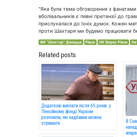
"Яка була тема обговорення з фанатами
вболівальників є певні претензії до гр
прислухалася до їхніх думок. Кожен мат
проти Шахтаря ми будемо працювати без
ФК "Шахтар" Донецьк
Рівне
НК Верес Рівне
Ав
Related posts
Додаткові виплати після 65 років: у
Пенсійному фонді України
розповіли, які надбавки можна
В Сев
отримати
напад
апарат