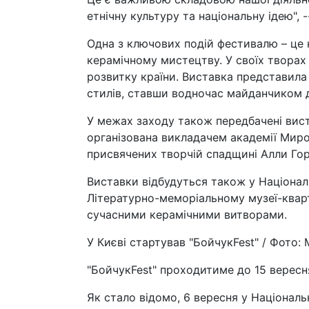
етнічну культуру та національну ідею", --
Одна з ключових подій фестивалю – це 
керамічному мистецтву. У своїх твора
розвитку країни. Виставка представила 
стилів, ставши водночас майданчиком д
У межах заходу також передбачені вист
організована викладачем академії Миро
присвячених творчій спадщині Алли Горс
Виставки відбудуться також у Націонал
Літературно-меморіальному музеї-кварт
сучасними керамічними витворами.
У Києві стартував "БойчукFest" / Фото:
"БойчукFest" проходитиме до 15 вересн
Як стало відомо, 6 вересня у Націонал