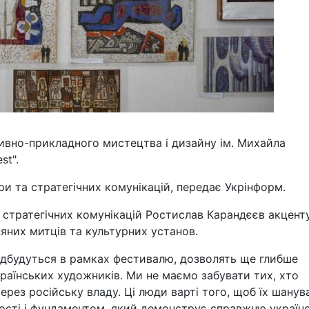
тивно-прикладного мистецтва і дизайну ім. Михайла
st".
и та стратегічних комунікацій, передає Укрінформ.
 стратегічних комунікацій Ростислав Карандєєв акцент
няних митців та культурних установ.
 відбудуться в рамках фестивалю, дозволять ще глибше
аїнських художників. Ми не маємо забувати тих, хто
ерез російську владу. Ці люди варті того, щоб їх шанув
ості і фундаментом, який демонструє справжню україн