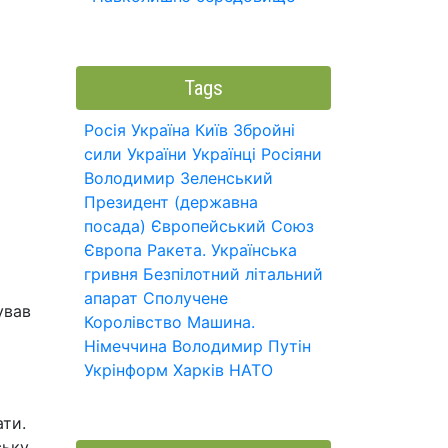
Tags
Росія
Україна
Київ
Збройні
сили України
Українці
Росіяни
Володимир Зеленський
Президент (державна
посада)
Європейський Союз
Європа
Ракета.
Українська
гривня
Безпілотний літальний
апарат
Сполучене
ував
Королівство
Машина.
Німеччина
Володимир Путін
Укрінформ
Харків
НАТО
ати.
ську