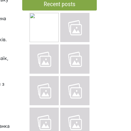
Recent posts
ена
ів.
аїк,
 з
анка