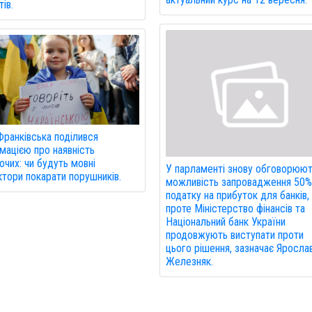
ів.
ранківська поділився
мацією про наявність
чих: чи будуть мовні
У парламенті знову обговорюю
ктори покарати порушників.
можливість запровадження 50
податку на прибуток для банків,
проте Міністерство фінансів та
Національний банк України
продовжують виступати проти
цього рішення, зазначає Яросла
Железняк.