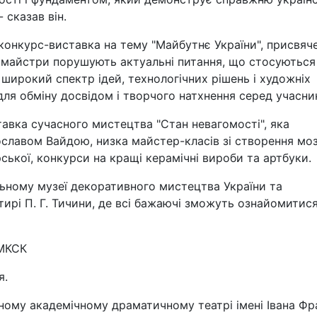
 сказав він.
конкурс-виставка на тему "Майбутнє України", присвяч
х майстри порушують актуальні питання, що стосуються
широкий спектр ідей, технологічних рішень і художніх
ля обміну досвідом і творчого натхнення серед учасник
авка сучасного мистецтва "Стан невагомості", яка
славом Вайдою, низка майстер-класів зі створення моз
ької, конкурси на кращі керамічні вироби та артбуки.
ьному музеї декоративного мистецтва України та
ирі П. Г. Тичини, де всі бажаючі зможуть ознайомитися
 МКСК
я.
ьному академічному драматичному театрі імені Івана Фр