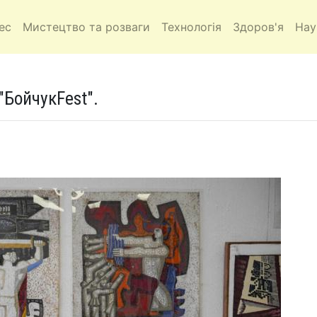
ес
Мистецтво та розваги
Технологія
Здоров'я
Нау
"БойчукFest".