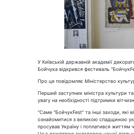
У Київській державній академії декора
Бойчука відкрився фестиваль "БойчукFe
Про це повідомляє Міністерство культур
Перший заступник міністра культури та
увагу на необхідності підтримки вітчиз
"Саме "БойчукFest" та інші заходи, які
ознайомитися з великою спадщиною укр
просував Україну і поплатився життям ч
Це є важливою складовою нашої діяльн