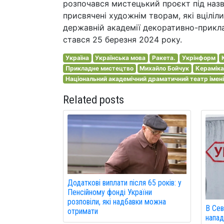
розпочався мистецький проєкт під назв
присвячені художнім творам, які вціліли
державній академії декоративно-прикла
стався 25 березня 2024 року.
Україна
Українська мова
Ракета.
Укрінформ
Прикладне мистецтво
Михайло Бойчук
Кераміка
Національний академічний драматичний театр імені
Related posts
Додаткові виплати після 65 років: у
Пенсійному фонді України
розповіли, які надбавки можна
В Сев
отримати
напад