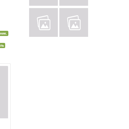
ник.
ль