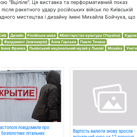
ою "Вціліле". Ця виставка та перформативний показ
 після ракетного удару російських військ по Київській
дного мистецтва і дизайну імені Михайла Бойчука, що
Київ
Дизайн
Російська мова
Міністерство культури (Україна)
Худож
Фундамент (інженерія)
Алла Горська
Павло Тичина
 Івана Франка
Львівський національний музей у Львові
Мозаїка
Учите
астополі повідомили про
Вартість валюти знову зросла -
 безпілотних літальних
актуальний курс на 12 вересня.