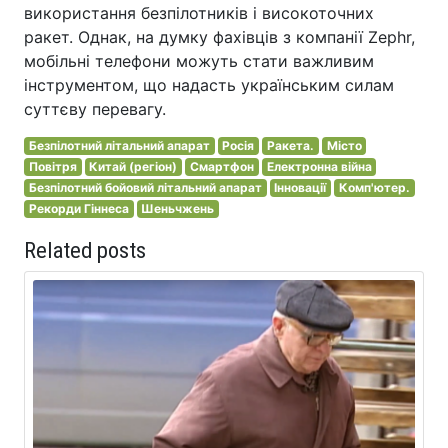
використання безпілотників і високоточних
ракет. Однак, на думку фахівців з компанії Zephr,
мобільні телефони можуть стати важливим
інструментом, що надасть українським силам
суттєву перевагу.
Безпілотний літальний апарат
Росія
Ракета.
Місто
Повітря
Китай (регіон)
Смартфон
Електронна війна
Безпілотний бойовий літальний апарат
Інновації
Комп'ютер.
Рекорди Гіннеса
Шеньчжень
Related posts