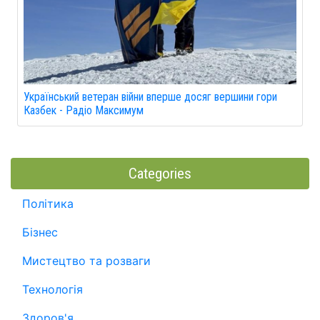
Український ветеран війни вперше досяг вершини гори
Казбек - Радіо Максимум
Categories
Політика
Бізнес
Мистецтво та розваги
Технологія
Здоров'я