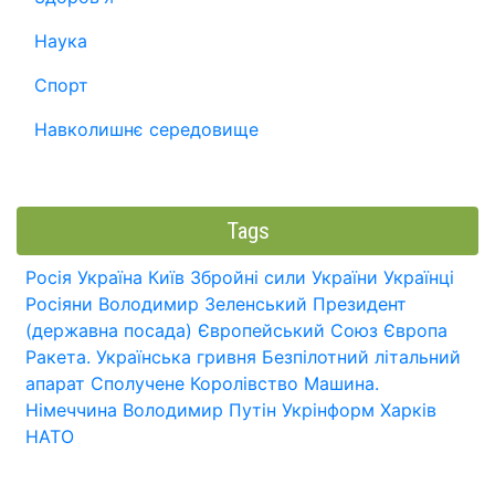
Наука
Спорт
Навколишнє середовище
Tags
Росія
Україна
Київ
Збройні сили України
Українці
Росіяни
Володимир Зеленський
Президент
(державна посада)
Європейський Союз
Європа
Ракета.
Українська гривня
Безпілотний літальний
апарат
Сполучене Королівство
Машина.
Німеччина
Володимир Путін
Укрінформ
Харків
НАТО