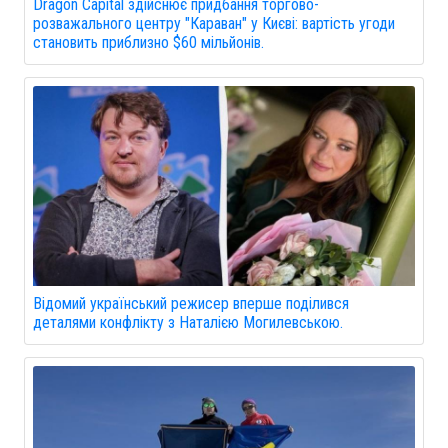
Dragon Capital здійснює придбання торгово-
розважального центру "Караван" у Києві: вартість угоди
становить приблизно $60 мільйонів.
Відомий український режисер вперше поділився
деталями конфлікту з Наталією Могилевською.