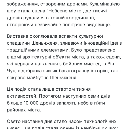
зображенням, створеним дронами. Кульмінацією
шоу стала сцена "Небесне місто", де тисячі
дронів рухалися в точній координації,
створюючи незвичайне повітряне видовище.
Виставка охоплювала аспекти культурної
спадщини Шеньчженя, зливаючи інноваційні ідеї з
традиційними елементами. Було представлено
відомі архітектурні об'єкти міста, а також сцени,
які черпали натхнення з бойових мистецтв Він
Чун, відображаючи як багатогранну історію, так і
яскраве майбутнє Шеньчженя.
Ця подія стала лише стартом тижня
активностей. Протягом наступних семи днів
більше 10 000 дронів запалять небо в п’яти
районах міста.
Свято настання дня стало часом технологічних
чудес, і ця подія стала одним із найбільших шоу