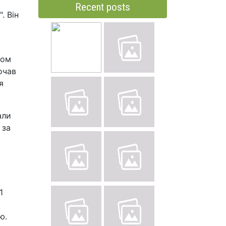
Recent posts
. Він
зом
очав
я
али
 за
1
ю.