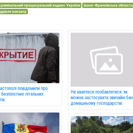
римінальний процесуальний кодекс України
Івано-Франківська област
удівля вокзалу
астополі повідомили про
Не кваптеся позбавлятися: як
 безпілотних літальних
можна застосувати звичайні бан
ів.
домашньому господарстві.