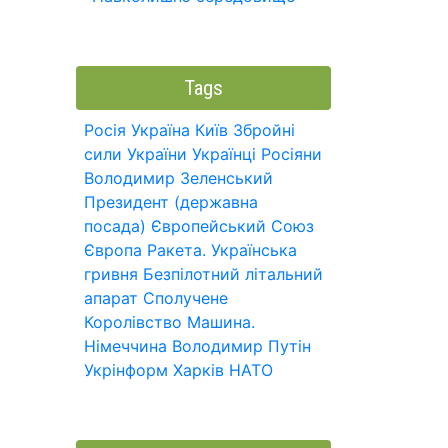
Tags
Росія
Україна
Київ
Збройні
сили України
Українці
Росіяни
Володимир Зеленський
Президент (державна
посада)
Європейський Союз
Європа
Ракета.
Українська
гривня
Безпілотний літальний
апарат
Сполучене
Королівство
Машина.
Німеччина
Володимир Путін
Укрінформ
Харків
НАТО