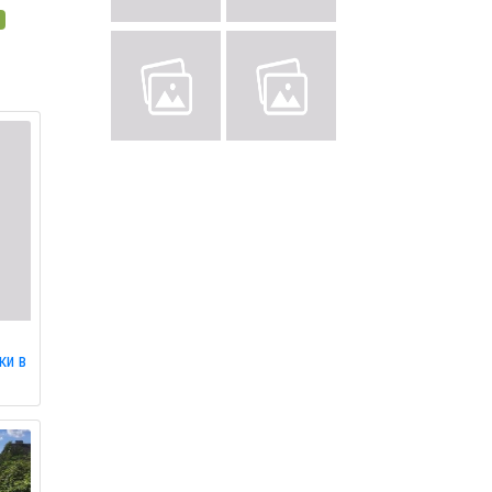
ь
ки в