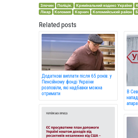
Злочин
Поліція.
Кримінальний кодекс України
К
Лікар
Коломия
Корнич
Коломийський район
Б
Related posts
Додаткові виплати після 65 років: у
Пенсійному фонді України
розповіли, які надбавки можна
В Сев
отримати
напад
апарат