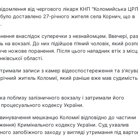
ідомлення від чергового лікаря КНП "Коломийська ЦРЛ"
 було доставлено 27-річного жителя села Корнич, що в
.
нення внаслідок суперечки з незнайомцем. Ввечері, ра
ь на вокзалі. До них підійшов п’яний чоловік, який розп
че ножове поранення. Після цього нападник втік з місц
нківської області.
отримали записи з камер відеоспостереження та з'ясув
річний житель Коломиї, який раніше вже мав судимість
ка поблизу залізничного вокзалу і затримали його
 процесуального кодексу України.
звинувачення мешканцю Коломиї відповідно до частини 
дження) Кримінального кодексу України. Суд ухвалив
ного запобіжного заходу у вигляді утримання під варто