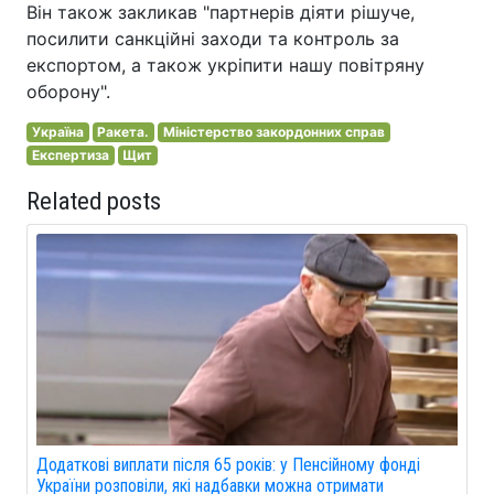
Він також закликав "партнерів діяти рішуче,
посилити санкційні заходи та контроль за
експортом, а також укріпити нашу повітряну
оборону".
Україна
Ракета.
Міністерство закордонних справ
Експертиза
Щит
Related posts
Додаткові виплати після 65 років: у Пенсійному фонді
України розповіли, які надбавки можна отримати