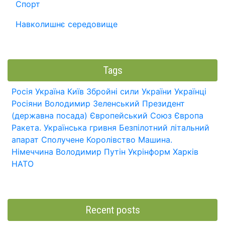
Спорт
Навколишнє середовище
Tags
Росія
Україна
Київ
Збройні сили України
Українці
Росіяни
Володимир Зеленський
Президент
(державна посада)
Європейський Союз
Європа
Ракета.
Українська гривня
Безпілотний літальний
апарат
Сполучене Королівство
Машина.
Німеччина
Володимир Путін
Укрінформ
Харків
НАТО
Recent posts