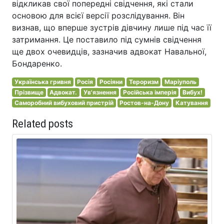
відкликав свої попередні свідчення, які стали
основою для всієї версії розслідування. Він
визнав, що вперше зустрів дівчину лише під час її
затримання. Це поставило під сумнів свідчення
ще двох очевидців, зазначив адвокат Навальної,
Бондаренко.
Українська гривня
Росія
Росіяни
Тероризм
Маріуполь
Прізвище
Адвокат.
Ув'язнення
Російська імперія
Вибух!
Саморобний вибуховий пристрій
Ростов-на-Дону
Катування
Related posts