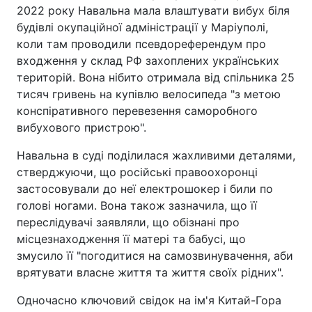
2022 року Навальна мала влаштувати вибух біля
будівлі окупаційної адміністрації у Маріуполі,
коли там проводили псевдореферендум про
входження у склад РФ захоплених українських
територій. Вона нібито отримала від спільника 25
тисяч гривень на купівлю велосипеда "з метою
конспіративного перевезення саморобного
вибухового пристрою".
Навальна в суді поділилася жахливими деталями,
стверджуючи, що російські правоохоронці
застосовували до неї електрошокер і били по
голові ногами. Вона також зазначила, що її
переслідувачі заявляли, що обізнані про
місцезнаходження її матері та бабусі, що
змусило її "погодитися на самозвинувачення, аби
врятувати власне життя та життя своїх рідних".
Одночасно ключовий свідок на ім'я Китай-Гора