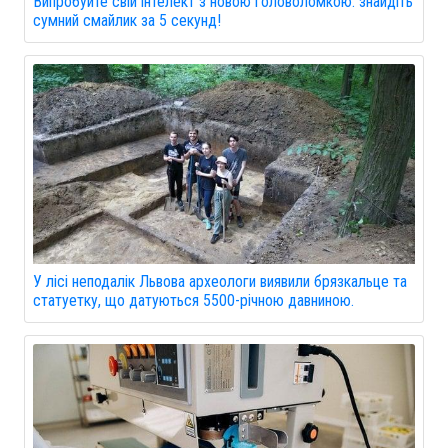
Випробуйте свій інтелект з новою головоломкою: знайдіть
сумний смайлик за 5 секунд!
У лісі неподалік Львова археологи виявили брязкальце та
статуетку, що датуються 5500-річною давниною.