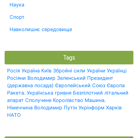
Наука
Спорт
Навколишнє середовище
Tags
Росія
Україна
Київ
Збройні сили України
Українці
Росіяни
Володимир Зеленський
Президент
(державна посада)
Європейський Союз
Європа
Ракета.
Українська гривня
Безпілотний літальний
апарат
Сполучене Королівство
Машина.
Німеччина
Володимир Путін
Укрінформ
Харків
НАТО