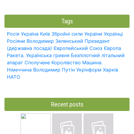
Tags
Росія
Україна
Київ
Збройні сили України
Українці
Росіяни
Володимир Зеленський
Президент
(державна посада)
Європейський Союз
Європа
Ракета.
Українська гривня
Безпілотний літальний
апарат
Сполучене Королівство
Машина.
Німеччина
Володимир Путін
Укрінформ
Харків
НАТО
Recent posts