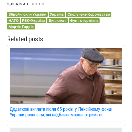
зазначив Гарріс.
Збройні сили України
Україна
Сполучене Королівство
НАТО
РБК-Україна
Дипломат
Фунт стерлінгів
Мартін Гарріс
Related posts
Додаткові виплати після 65 років: у Пенсійному фонді
України розповіли, які надбавки можна отримати