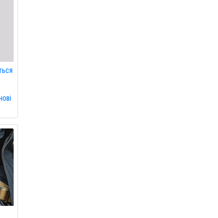
ться
нові
ї