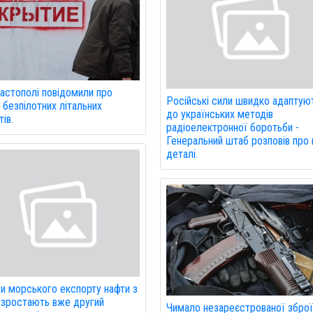
астополі повідомили про
Російські сили швидко адаптую
 безпілотних літальних
до українських методів
ів.
радіоелектронної боротьби -
Генеральний штаб розповів про 
деталі.
и морського експорту нафти з
 зростають вже другий
Чимало незареєстрованої збро