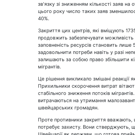
зв'язку зі зниженням кількості заяв на 
цього року число таких заяв зменшилос
40%.
Закриття цих центрів, які вміщують 1735
продовжить забезпечувати можливість р
заповненість ресурсів становить лише 
задовольнити потреби навіть у разі не
залишають за собою право збільшити кі
мігрантів.
Це рішення викликало змішані реакції як
Прихильники скорочення витрат вітають
стабільного зниження потоків мігрантів
витрачаються на утримання малозавант
швейцарських громадян.
Проте противники закриття вважають, щ
потребує захисту. Вони стверджують, 
Швейцарії як держави, що готова прийма