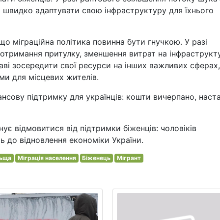
 швидко адаптувати свою інфраструктуру для їхнього
о міграційна політика повинна бути гнучкою. У разі
 отримання притулку, зменшення витрат на інфраструкт
аві зосередити свої ресурси на інших важливих сферах,
ами для місцевих жителів.
нсову підтримку для українців: кошти вичерпано, наст
ує відмовитися від підтримки біженців: чоловіків
ть до відновлення економіки України.
ьща
Міграція населення
Біженець
Мігрант