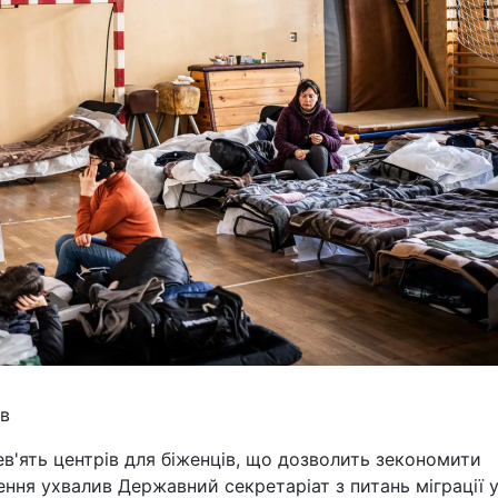
ів
в'ять центрів для біженців, що дозволить зекономити
ення ухвалив Державний секретаріат з питань міграції 