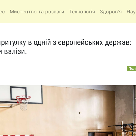
ес
Мистецтво та розваги
Технологія
Здоров'я
Нау
ритулку в одній з європейських держав:
 валізи.
Пол