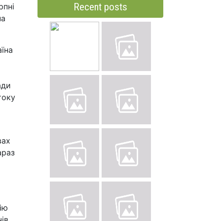
Recent posts
рпні
на
аїна
ади
току
вах
араз
ію
чів