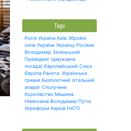
Tags
Росія
Україна
Київ
Збройні
сили України
Українці
Росіяни
Володимир Зеленський
Президент (державна
посада)
Європейський Союз
Європа
Ракета.
Українська
гривня
Безпілотний літальний
апарат
Сполучене
Королівство
Машина.
Німеччина
Володимир Путін
Укрінформ
Харків
НАТО
у