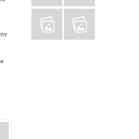
уру
ав