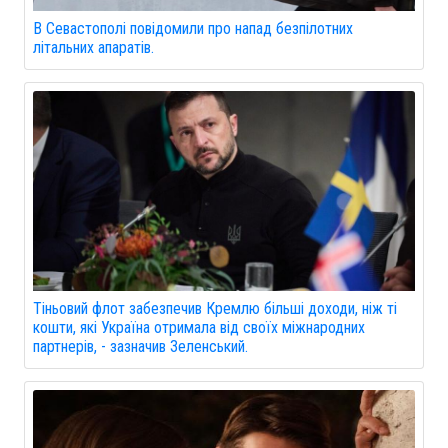
В Севастополі повідомили про напад безпілотних
літальних апаратів.
Тіньовий флот забезпечив Кремлю більші доходи, ніж ті
кошти, які Україна отримала від своїх міжнародних
партнерів, - зазначив Зеленський.