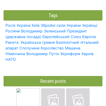
Tags
Росія
Україна
Київ
Збройні сили України
Українці
Росіяни
Володимир Зеленський
Президент
(державна посада)
Європейський Союз
Європа
Ракета.
Українська гривня
Безпілотний літальний
апарат
Сполучене Королівство
Машина.
Німеччина
Володимир Путін
Укрінформ
Харків
НАТО
Recent posts