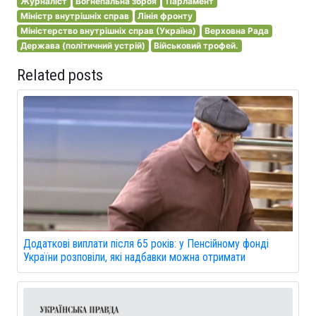
Журналіст
Вогнепальна зброя
Парламент
Міністр внутрішніх справ
Лінія фронту
Міністерство внутрішніх справ (Україна)
Верховна Рада
Держава (політичний устрій)
Військовий трофей.
Related posts
Додаткові виплати після 65 років: у Пенсійному фонді
України розповіли, які надбавки можна отримати