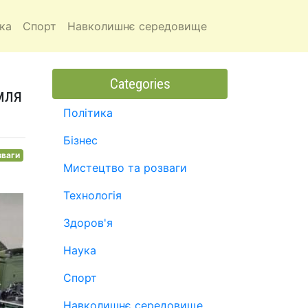
ка
Спорт
Навколишнє середовище
Categories
мля
Політика
Бізнес
зваги
Мистецтво та розваги
Технологія
Здоров'я
Наука
Спорт
Навколишнє середовище