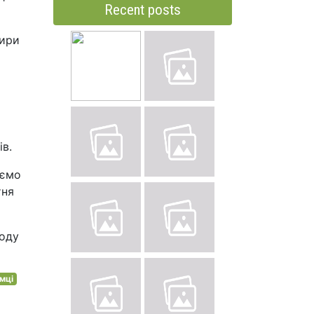
Recent posts
тири
ів.
уємо
тня
воду
імці