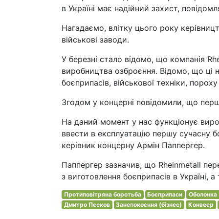
в Україні має надійний захист, повідом
Нагадаємо, влітку цього року керівницт
військові заводи.
У березні стало відомо, що компанія Rhe
виробництва озброєння. Відомо, що ці 
боєприпасів, військової техніки, порох
Згодом у концерні повідомили, що перші
На даний момент у нас функціонує виро
ввести в експлуатацію першу сучасну бо
керівник концерну Армін Паппергер.
Паппергер зазначив, що Rheinmetall пе
з виготовлення боєприпасів в Україні,
Протиповітряна боротьба
Боєприпаси
Оболонка 
Дмитро Пєсков
Занепокоєння (бізнес)
Конвеєр