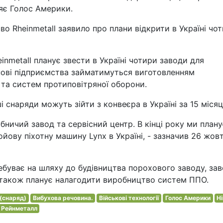
ляє Голос Америки.
во Rheinmetall заявило про плани відкрити в Україні чо
inmetall планує звести в Україні чотири заводи для
нові підприємства займатимуться виготовленням
у та систем протиповітряної оборони.
 снаряди можуть зійти з конвеєра в Україні за 15 місяц
бничий завод та сервісний центр. В кінці року ми план
йову піхотну машину Lynx в Україні, - зазначив 26 жов
ребуває на шляху до будівництва порохового заводу, за
 а також планує налагодити виробництво систем ППО.
(снаряд)
Вибухова речовина.
Військові технології
Голос Америки
Н
Рейнметалл