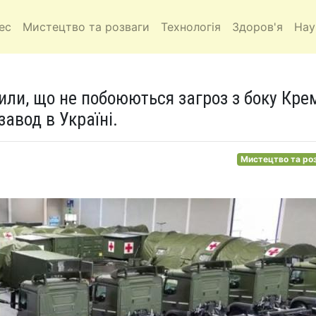
ес
Мистецтво та розваги
Технологія
Здоров'я
Нау
чили, що не побоюються загроз з боку Кре
завод в Україні.
Мистецтво та ро