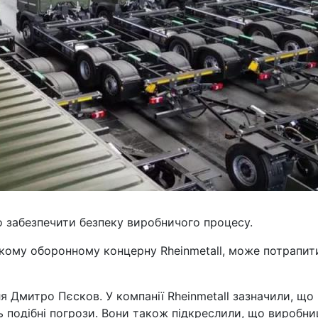
 забезпечити безпеку виробничого процесу.
кому оборонному концерну Rheinmetall, може потрапити
 Дмитро Пєсков. У компанії Rheinmetall зазначили, що
 подібні погрози. Вони також підкреслили, що виробн