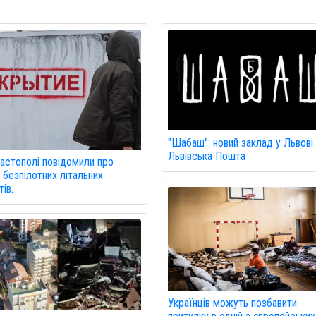
"Шабаш": новий заклад у Львові 
Львівська Пошта
астополі повідомили про
 безпілотних літальних
ів.
Українців можуть позбавити