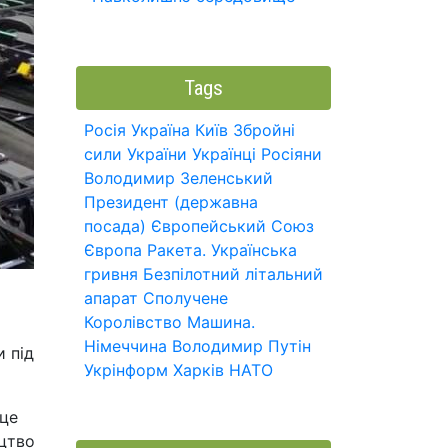
Tags
Росія
Україна
Київ
Збройні
сили України
Українці
Росіяни
Володимир Зеленський
Президент (державна
посада)
Європейський Союз
Європа
Ракета.
Українська
гривня
Безпілотний літальний
апарат
Сполучене
Королівство
Машина.
Німеччина
Володимир Путін
 під
Укрінформ
Харків
НАТО
 це
ицтво