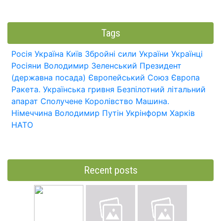
Tags
Росія
Україна
Київ
Збройні сили України
Українці
Росіяни
Володимир Зеленський
Президент
(державна посада)
Європейський Союз
Європа
Ракета.
Українська гривня
Безпілотний літальний
апарат
Сполучене Королівство
Машина.
Німеччина
Володимир Путін
Укрінформ
Харків
НАТО
Recent posts