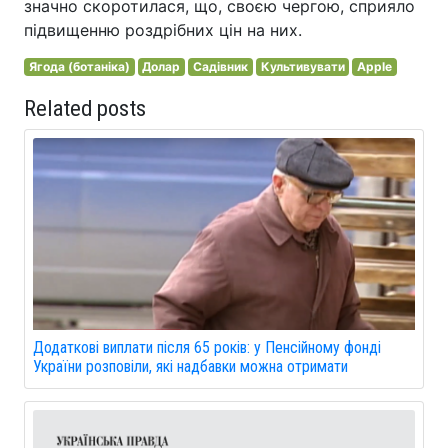
значно скоротилася, що, своєю чергою, сприяло
підвищенню роздрібних цін на них.
Ягода (ботаніка)
Долар
Садівник
Культивувати
Apple
Related posts
Додаткові виплати після 65 років: у Пенсійному фонді
України розповіли, які надбавки можна отримати