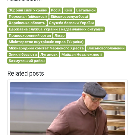
Збройні сили України
Росія
Київ
Батальйон
Персонал (військові)
Військовослужбовці
Харківська область
Служба безпеки України
Державна служба України з надзвичайних ситуацій
Правоохоронний орган
Лікар
Міністерство внутрішніх справ (Україна)
Міжнародний комітет Червоного Хреста
Військовополонений
Зниклі безвісти
Луганськ
Майдан Незалежності
Бахмутський район
Related posts