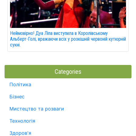
Неймовірно! Дуа Ліпа виступила в Королівському
Альберт-Голі, вражаючи всіх у розкішній червоній кутюрній
сукні.
Categories
Політика
Бізнес
Мистецтво та розваги
Технологія
Здоров'я