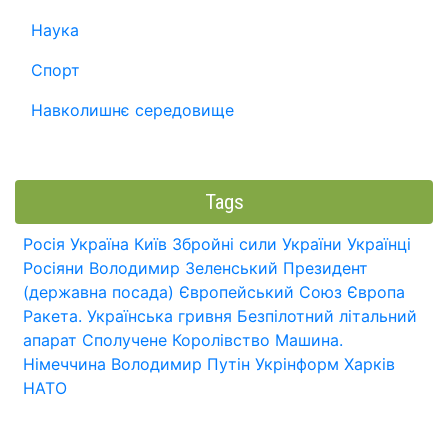
Наука
Спорт
Навколишнє середовище
Tags
Росія
Україна
Київ
Збройні сили України
Українці
Росіяни
Володимир Зеленський
Президент
(державна посада)
Європейський Союз
Європа
Ракета.
Українська гривня
Безпілотний літальний
апарат
Сполучене Королівство
Машина.
Німеччина
Володимир Путін
Укрінформ
Харків
НАТО