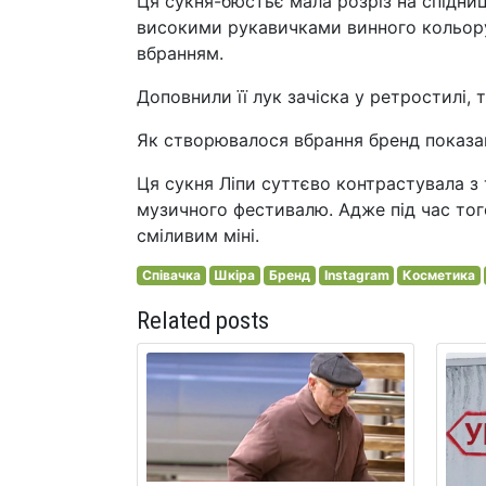
Ця сукня-бюстьє мала розріз на спідниц
високими рукавичками винного кольору
вбранням.
Доповнили її лук зачіска у ретростилі, 
Як створювалося вбрання бренд показав
Ця сукня Ліпи суттєво контрастувала з
музичного фестивалю. Адже під час тог
сміливим міні.
Співачка
Шкіра
Бренд
Instagram
Косметика
Related posts