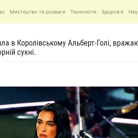
ес
Мистецтво та розваги
Технологія
Здоров'я
Нау
ила в Королівському Альберт-Голі, вража
рній сукні.