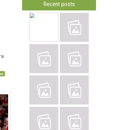
Recent posts
та
ьє