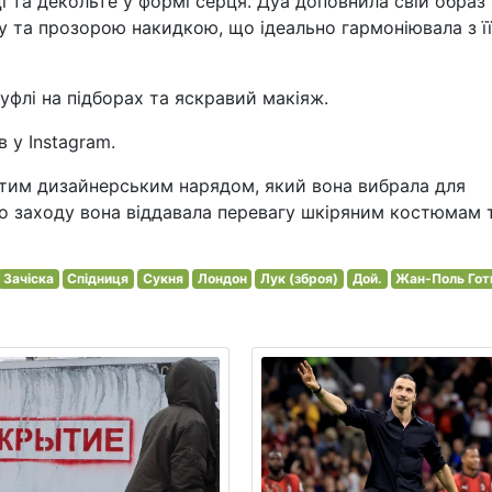
і та декольте у формі серця. Дуа доповнила свій образ
 та прозорою накидкою, що ідеально гармоніювала з її
туфлі на підборах та яскравий макіяж.
 у Instagram.
 тим дизайнерським нарядом, який вона вибрала для
о заходу вона віддавала перевагу шкіряним костюмам 
Зачіска
Спідниця
Сукня
Лондон
Лук (зброя)
Дой.
Жан-Поль Гот