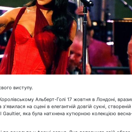
вого виступу.
Королівському Альберт-Голі 17 жовтня в Лондоні, враз
з'явилася на сцені в елегантній довгій сукні, створеній
l Gaultier, яка була натхнена кутюрною колекцією весна