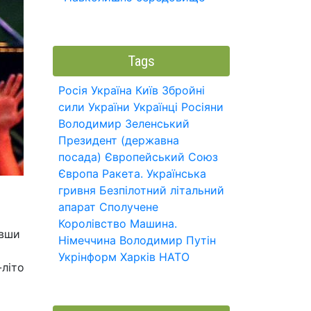
Tags
Росія
Україна
Київ
Збройні
сили України
Українці
Росіяни
Володимир Зеленський
Президент (державна
посада)
Європейський Союз
Європа
Ракета.
Українська
гривня
Безпілотний літальний
апарат
Сполучене
Королівство
Машина.
ивши
Німеччина
Володимир Путін
Укрінформ
Харків
НАТО
-літо