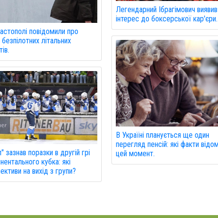
Легендарний Ібрагімович виявив
інтерес до боксерської кар'єри.
астополі повідомили про
 безпілотних літальних
ів.
В Україні планується ще один
перегляд пенсій: які факти відом
л" зазнав поразки в другій грі
цей момент.
нентального кубка: які
ективи на вихід з групи?