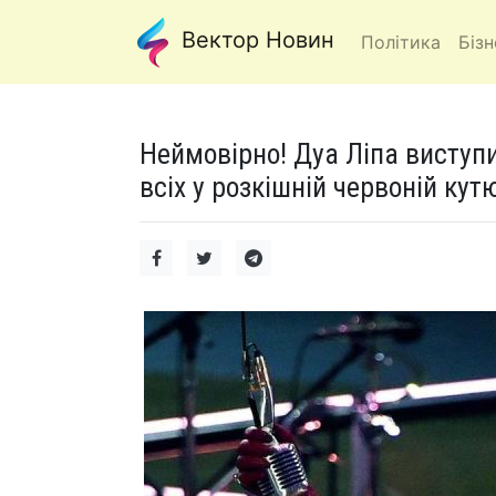
Вектор Новин
Політика
Бізн
Неймовірно! Дуа Ліпа виступ
всіх у розкішній червоній кутю