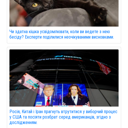
Чи здатна кішка усвідомлювати, коли ви ведете з нею
бесіду? Експерти поділилися неочікуваними висновками.
Росія, Китай і Іран прагнуть втрутитися у виборчий процес
у США та посіяти розбрат серед американців, згідно з
дослідженням.