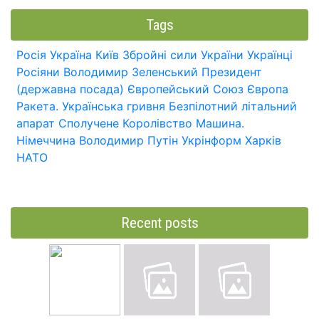
Tags
Росія
Україна
Київ
Збройні сили України
Українці
Росіяни
Володимир Зеленський
Президент
(державна посада)
Європейський Союз
Європа
Ракета.
Українська гривня
Безпілотний літальний
апарат
Сполучене Королівство
Машина.
Німеччина
Володимир Путін
Укрінформ
Харків
НАТО
Recent posts