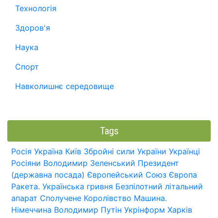
Технологія
Здоров'я
Наука
Спорт
Навколишнє середовище
Tags
Росія
Україна
Київ
Збройні сили України
Українці
Росіяни
Володимир Зеленський
Президент
(державна посада)
Європейський Союз
Європа
Ракета.
Українська гривня
Безпілотний літальний
апарат
Сполучене Королівство
Машина.
Німеччина
Володимир Путін
Укрінформ
Харків