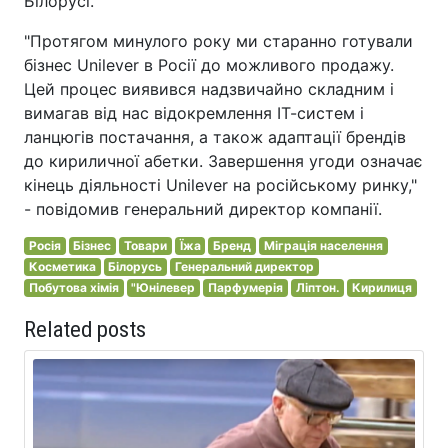
Білорусі.
"Протягом минулого року ми старанно готували
бізнес Unilever в Росії до можливого продажу.
Цей процес виявився надзвичайно складним і
вимагав від нас відокремлення ІТ-систем і
ланцюгів постачання, а також адаптації брендів
до кириличної абетки. Завершення угоди означає
кінець діяльності Unilever на російському ринку,"
- повідомив генеральний директор компанії.
Росія
Бізнес
Товари
Їжа
Бренд
Міграція населення
Косметика
Білорусь
Генеральний директор
Побутова хімія
"Юнілевер
Парфумерія
Ліптон.
Кирилиця
Related posts