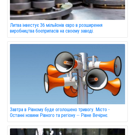
Литва інвестує 36 мільйонів євро в розширення
виробництва боєприпасів на своєму заводі.
Завтра в Рівному буде оголошено тривогу. Місто -
Останні новини Рівного та регіону -- Рівне Вечірнє.