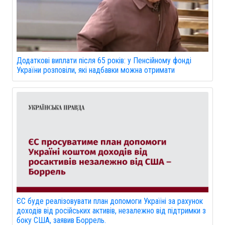
Додаткові виплати після 65 років: у Пенсійному фонді
України розповіли, які надбавки можна отримати
ЄС буде реалізовувати план допомоги Україні за рахунок
доходів від російських активів, незалежно від підтримки з
боку США, заявив Боррель.