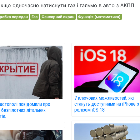
якщо одночасно натиснути газ і гальмо в авто з АКПП.
робка передач
Газ
Сенсорний екран
Функція (математика)
7 ключових можливостей, які
стануть доступними на iPhone з
астополі повідомили про
релізом iOS 18
 безпілотних літальних
ів.