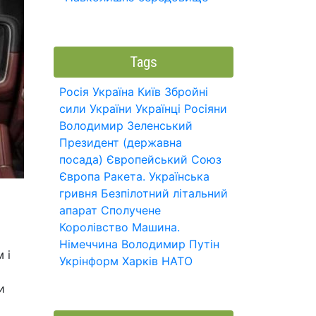
Tags
Росія
Україна
Київ
Збройні
сили України
Українці
Росіяни
Володимир Зеленський
Президент (державна
посада)
Європейський Союз
Європа
Ракета.
Українська
гривня
Безпілотний літальний
апарат
Сполучене
Королівство
Машина.
Німеччина
Володимир Путін
 і
Укрінформ
Харків
НАТО
и