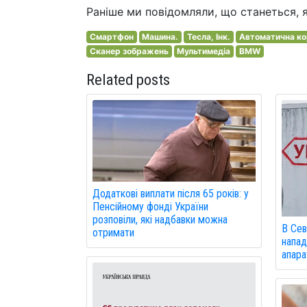
Раніше ми повідомляли, що станеться, 
Смартфон
Машина.
Тесла, Інк.
Автоматична ко
Сканер зображень
Мультимедіа
BMW
Related posts
Додаткові виплати після 65 років: у
Пенсійному фонді України
розповіли, які надбавки можна
В Сев
отримати
напад
апарат