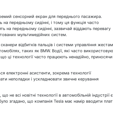
ремий сенсорний екран для переднього пасажира.
ь на передньому сидінні, і тому ця функція часто
ять на передньому сидінні, зазвичай віддають перевагу
тованих мультимедійних систем.
сканери відбитків пальців і системи управління жестам
томобілях, таких як BMW. Водії, які часто використову
, що ці технології часто працюють ненадійно, приносячи
ся електронні асистенти, зокрема технології
мати неполадки і ускладнювати звичне керування
що не всі новітні технології в автомобільній індустрії є
було згадано, що компанія Tesla має намір вводити плат