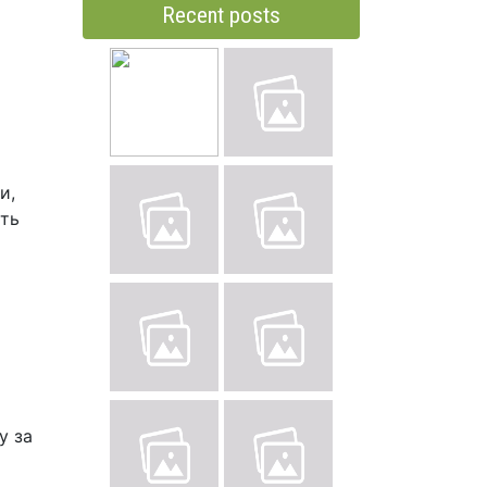
Recent posts
и,
ють
у за