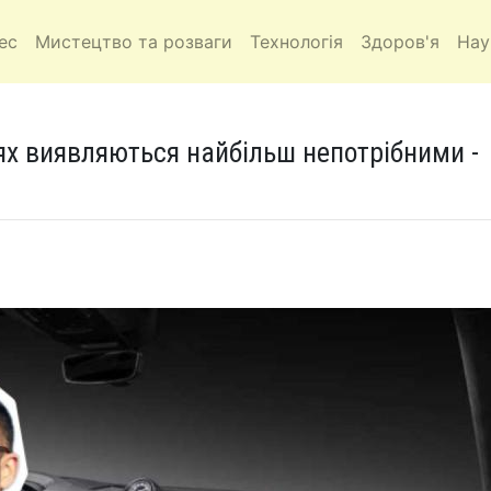
ес
Мистецтво та розваги
Технологія
Здоров'я
Нау
лях виявляються найбільш непотрібними -