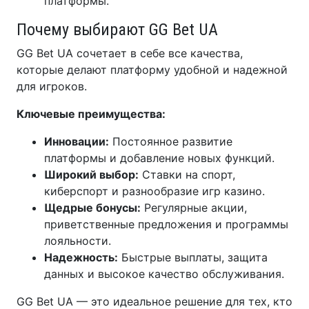
платформы.
Почему выбирают GG Bet UA
GG Bet UA сочетает в себе все качества,
которые делают платформу удобной и надежной
для игроков.
Ключевые преимущества:
Инновации:
Постоянное развитие
платформы и добавление новых функций.
Широкий выбор:
Ставки на спорт,
киберспорт и разнообразие игр казино.
Щедрые бонусы:
Регулярные акции,
приветственные предложения и программы
лояльности.
Надежность:
Быстрые выплаты, защита
данных и высокое качество обслуживания.
GG Bet UA — это идеальное решение для тех, кто