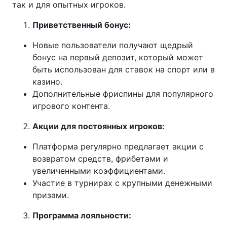
так и для опытных игроков.
Приветственный бонус:
Новые пользователи получают щедрый
бонус на первый депозит, который может
быть использован для ставок на спорт или в
казино.
Дополнительные фриспины для популярного
игрового контента.
Акции для постоянных игроков:
Платформа регулярно предлагает акции с
возвратом средств, фрибетами и
увеличенными коэффициентами.
Участие в турнирах с крупными денежными
призами.
Программа лояльности: