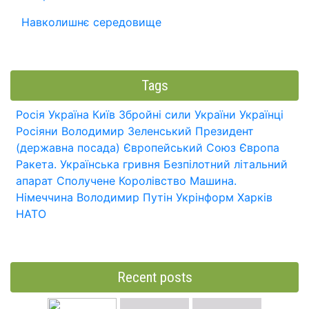
Навколишнє середовище
Tags
Росія
Україна
Київ
Збройні сили України
Українці
Росіяни
Володимир Зеленський
Президент
(державна посада)
Європейський Союз
Європа
Ракета.
Українська гривня
Безпілотний літальний
апарат
Сполучене Королівство
Машина.
Німеччина
Володимир Путін
Укрінформ
Харків
НАТО
Recent posts