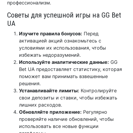
профессионализм.
Советы для успешной игры на GG Bet
UA
Изучите правила бонусов:
Перед
активацией акций ознакомьтесь с
условиями их использования, чтобы
избежать недоразумений.
Используйте аналитические данные:
GG
Bet UA предоставляет статистику, которая
поможет вам принимать взвешенные
решения.
Устанавливайте лимиты:
Контролируйте
свои депозиты и ставки, чтобы избежать
лишних расходов.
Обновляйте приложение:
Регулярно
проверяйте наличие обновлений, чтобы
использовать все новые функции