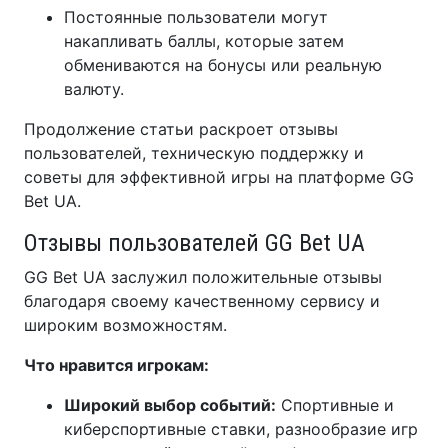
Постоянные пользователи могут
накапливать баллы, которые затем
обмениваются на бонусы или реальную
валюту.
Продолжение статьи раскроет отзывы
пользователей, техническую поддержку и
советы для эффективной игры на платформе GG
Bet UA.
Отзывы пользователей GG Bet UA
GG Bet UA заслужил положительные отзывы
благодаря своему качественному сервису и
широким возможностям.
Что нравится игрокам:
Широкий выбор событий:
Спортивные и
киберспортивные ставки, разнообразие игр