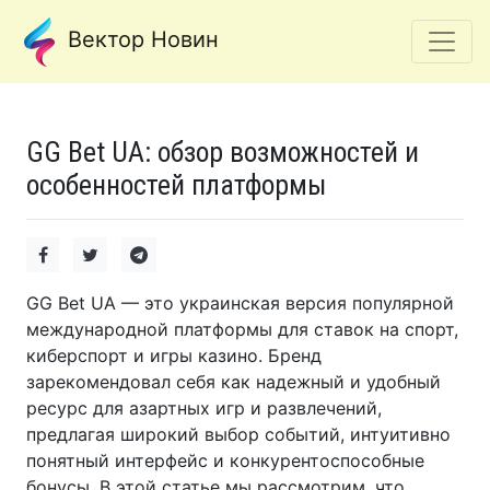
Вектор Новин
GG Bet UA: обзор возможностей и
особенностей платформы
GG Bet UA — это украинская версия популярной
международной платформы для ставок на спорт,
киберспорт и игры казино. Бренд
зарекомендовал себя как надежный и удобный
ресурс для азартных игр и развлечений,
предлагая широкий выбор событий, интуитивно
понятный интерфейс и конкурентоспособные
бонусы. В этой статье мы рассмотрим, что