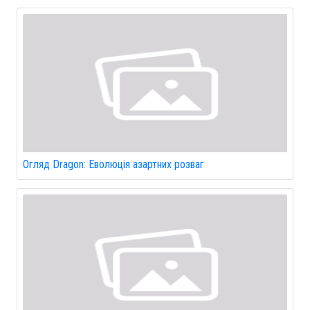
Огляд Dragon: Еволюція азартних розваг