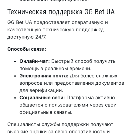
Техническая поддержка GG Bet UA
GG Bet UA предоставляет оперативную и
качественную техническую поддержку,
доступную 24/7.
Способы связи:
Онлайн-чат:
Быстрый способ получить
помощь в реальном времени.
Электронная почта:
Для более сложных
вопросов или предоставления документов
для верификации.
Социальные сети:
Платформа активно
общается с пользователями через свои
официальные каналы.
Специалисты службы поддержки получают
высокие оценки за свою оперативность и