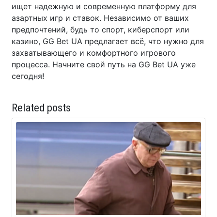
ищет надежную и современную платформу для
азартных игр и ставок. Независимо от ваших
предпочтений, будь то спорт, киберспорт или
казино, GG Bet UA предлагает всё, что нужно для
захватывающего и комфортного игрового
процесса. Начните свой путь на GG Bet UA уже
сегодня!
Related posts