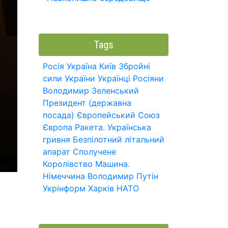
Tags
Росія
Україна
Київ
Збройні
сили України
Українці
Росіяни
Володимир Зеленський
Президент (державна
посада)
Європейський Союз
Європа
Ракета.
Українська
гривня
Безпілотний літальний
апарат
Сполучене
Королівство
Машина.
Німеччина
Володимир Путін
Укрінформ
Харків
НАТО
є