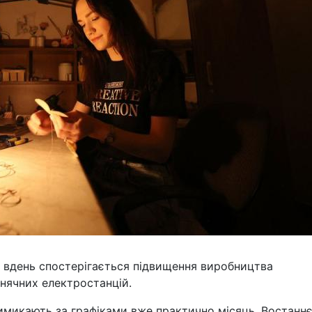
ні вдень спостерігається підвищення виробництва
онячних електростанцій.
 вимикають за графіками вже практично місяць. Востанн