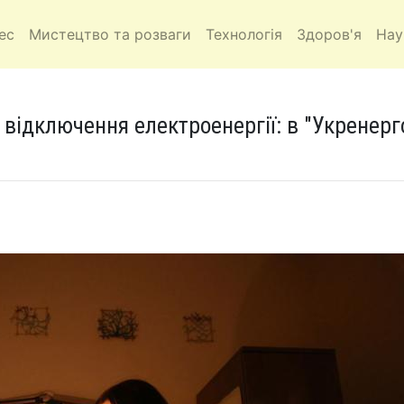
ес
Мистецтво та розваги
Технологія
Здоров'я
Нау
 відключення електроенергії: в "Укренерг