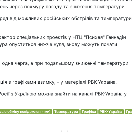
день через похмуру погоду та зниження температури.
ред від можливих російських обстрілів та температури
ректор спеціальних проектів у НТЦ "Психея" Геннадій
ура опуститься нижче нуля, знову можуть почати
на одна черга, а при подальшому зниженні температури
ія з графіками взимку, - у матеріалі РБК-Україна.
Росії з Україною можна знайти на каналі РБК-Україна у
рвіс обміну повідомленнями)
Температура
Графіка
РБК-Україна
Гр