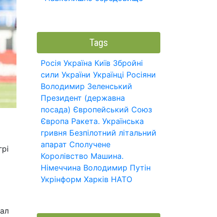
Tags
Росія
Україна
Київ
Збройні
сили України
Українці
Росіяни
Володимир Зеленський
Президент (державна
посада)
Європейський Союз
Європа
Ракета.
Українська
гривня
Безпілотний літальний
апарат
Сполучене
грі
Королівство
Машина.
Німеччина
Володимир Путін
Укрінформ
Харків
НАТО
бал