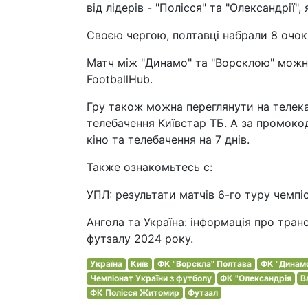
від лідерів - "Полісся" та "Олександрії"
Своєю чергою, полтавці набрали 8 очок п
Матч між "Динамо" та "Ворсклою" можна
FootballHub.
Гру також можна переглянути на телека
телебачення Київстар ТБ. А за промок
кіно та телебачення на 7 днів.
Также ознакомьтесь с:
УПЛ: результати матчів 6-го туру чемпі
Ангола та Україна: інформація про тран
футзалу 2024 року.
Україна
Київ
ФК "Ворскла" Полтава
ФК "Динамо
Чемпіонат України з футболу
ФК "Олександрія
В
ФК Полісся Житомир
Футзал