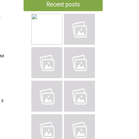
Recent posts
.
ми
 з