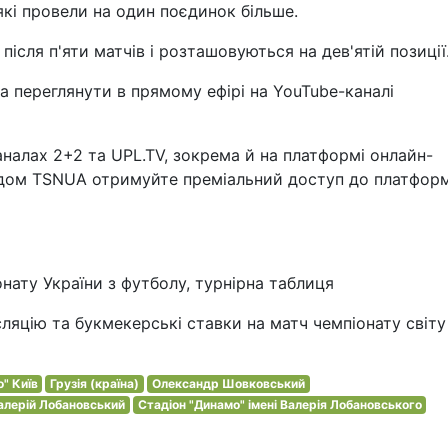
, які провели на один поєдинок більше.
ісля п'яти матчів і розташовуються на дев'ятій позиції
 переглянути в прямому ефірі на YouTube-каналі
налах 2+2 та UPL.TV, зокрема й на платформі онлайн-
одом TSNUA отримуйте преміальний доступ до платфор
онату України з футболу, турнірна таблиця
сляцію та букмекерські ставки на матч чемпіонату світу
" Київ
Грузія (країна)
Олександр Шовковський
алерій Лобановський
Стадіон "Динамо" імені Валерія Лобановського