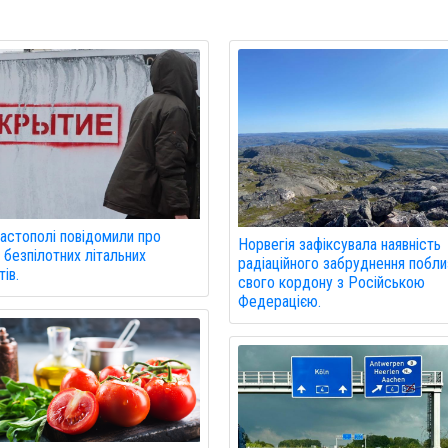
астополі повідомили про
Норвегія зафіксувала наявність
 безпілотних літальних
радіаційного забруднення побли
ів.
свого кордону з Російською
Федерацією.