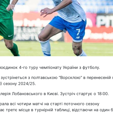
оєдинок 4-го туру чемпіонату України з футболу.
" зустрінеться з полтавською "Ворсклою" в перенесеній 
Л) сезону 2024/25.
лерія Лобановського в Києві. Зустріч стартує о 18:00.
ла всі чотири матчі на старті поточного сезону
ає третє місце в турнірній таблиці, відстаючи на один 