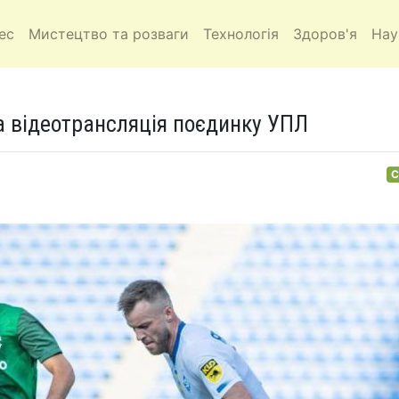
ес
Мистецтво та розваги
Технологія
Здоров'я
Нау
а відеотрансляція поєдинку УПЛ
С