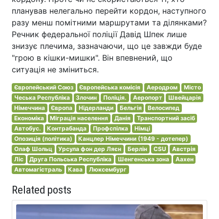
планував нелегально перейти кордон, наступного
разу менш помітними маршрутами та ділянками?
Речник федеральної поліції Давід Шпек лише
знизує плечима, зазначаючи, що це завжди буде
"грою в кішки-мишки". Він впевнений, що
ситуація не зміниться.
Європейський Союз
Європейська комісія
Аеродром
Місто
Чеська Республіка
Злочин
Поліція.
Аеропорт
Швейцарія
Німеччина
Європа
Нідерланди
Бельгія
Велосипед
Економіка
Міграція населення
Данія
Транспортний засіб
Автобус.
Контрабанда
Профспілка
Німці
Опозиція (політика)
Канцлер Німеччини (1949 - дотепер)
Олаф Шольц
Урсула фон дер Ляєн
Берлін
CSU
Австрія
Ліс
Друга Польська Республіка
Шенгенська зона
Аахен
Автомагістраль
Кава
Люксембург
Related posts