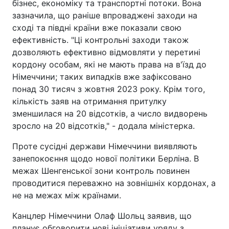
бізнес, економіку та транспортні потоки. Вона
зазначила, що раніше впроваджені заходи на
сході та півдні країни вже показали свою
ефективність. "Ці контрольні заходи також
дозволяють ефективно відмовляти у перетині
кордону особам, які не мають права на в'їзд до
Німеччини; таких випадків вже зафіксовано
понад 30 тисяч з жовтня 2023 року. Крім того,
кількість заяв на отримання притулку
зменшилася на 20 відсотків, а число видворень
зросло на 20 відсотків," - додала міністерка.
Проте сусідні держави Німеччини виявляють
занепокоєння щодо нової політики Берліна. В
межах Шенгенської зони контроль повинен
проводитися переважно на зовнішніх кордонах, а
не на межах між країнами.
Канцлер Німеччини Олаф Шольц заявив, що
планує обговорити нові ініціативи уряду з