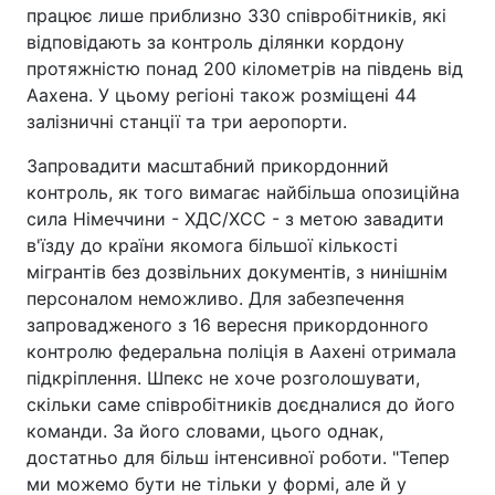
працює лише приблизно 330 співробітників, які
відповідають за контроль ділянки кордону
протяжністю понад 200 кілометрів на південь від
Аахена. У цьому регіоні також розміщені 44
залізничні станції та три аеропорти.
Запровадити масштабний прикордонний
контроль, як того вимагає найбільша опозиційна
сила Німеччини - ХДС/ХСС - з метою завадити
в'їзду до країни якомога більшої кількості
мігрантів без дозвільних документів, з нинішнім
персоналом неможливо. Для забезпечення
запровадженого з 16 вересня прикордонного
контролю федеральна поліція в Аахені отримала
підкріплення. Шпекс не хоче розголошувати,
скільки саме співробітників доєдналися до його
команди. За його словами, цього однак,
достатньо для більш інтенсивної роботи. "Тепер
ми можемо бути не тільки у формі, але й у