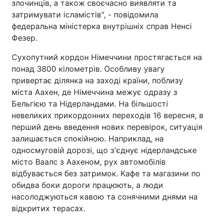
злочинців, а також своєчасно виявляти та
затримувати ісламістів", - повідомила
федеральна міністерка внутрішніх справ Ненсі
Фезер.
Сухопутний кордон Німеччини простягається на
понад 3800 кілометрів. Особливу увагу
привертає ділянка на заході країни, поблизу
міста Аахен, де Німеччина межує одразу з
Бельгією та Нідерландами. На більшості
невеликих прикордонних переходів 16 вересня, в
перший день введення нових перевірок, ситуація
залишається спокійною. Наприклад, на
односмуговій дорозі, що з'єднує нідерландське
місто Ваалс з Аахеном, рух автомобілів
відбувається без затримок. Кафе та магазини по
обидва боки дороги працюють, а люди
насолоджуються кавою та сонячними днями на
відкритих терасах.