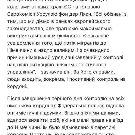
колегами з інших країн ЄС та головою
Єврокомісії Урсулою фон дер Ляєн. "Всі обізнані з
тим, що ми діємо в рамках європейського
законодавства, але прагнемо максимально
використати наші можливості. Є загальне
усвідомлення того, що потік мігрантів до
Німеччини є надто великим, і з очевидних
причин німецький уряд зацікавлений у контролі
над цією ситуацією шляхом ефективного
управління", - зазначив він. За його словами,
сюди входить, зокрема, і посилений контроль на
кордоні.
Після завершення першого дня контролю на всіх
німецьких кордонах Федеральна поліція підвела
оптимістичні підсумки. Згідно з їхніми даними,
вдалося виявити осіб, які не мали права на в'їзд
до Німеччини. Їм було відмовлено в перетині
кордону. Проте чи не скористаються ті, хто