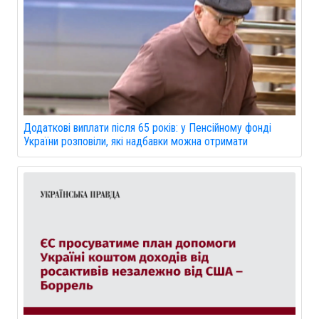
Додаткові виплати після 65 років: у Пенсійному фонді
України розповіли, які надбавки можна отримати