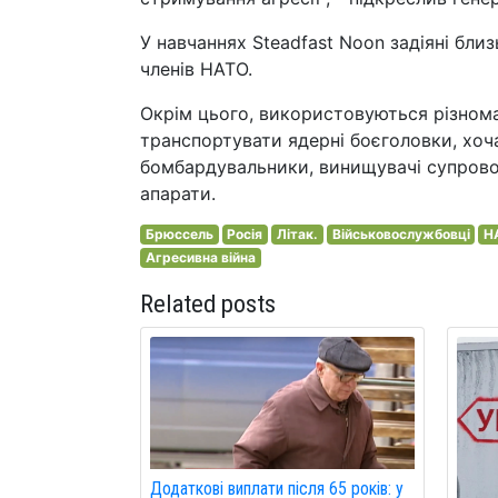
У навчаннях Steadfast Noon задіяні бли
членів НАТО.
Окрім цього, використовуються різноман
транспортувати ядерні боєголовки, хоч
бомбардувальники, винищувачі супроводу
апарати.
Брюссель
Росія
Літак.
Військовослужбовці
Н
Агресивна війна
Related posts
Додаткові виплати після 65 років: у