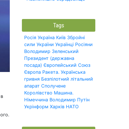
Tags
Росія
Україна
Київ
Збройні
сили України
Українці
Росіяни
Володимир Зеленський
Президент (державна
посада)
Європейський Союз
Європа
Ракета.
Українська
гривня
Безпілотний літальний
апарат
Сполучене
Королівство
Машина.
 в
Німеччина
Володимир Путін
Укрінформ
Харків
НАТО
ого.