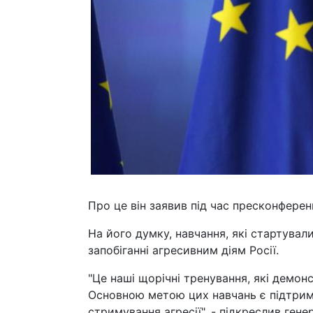
Про це він заявив під час пресконференц
На його думку, навчання, які стартувал
запобіганні агресивним діям Росії.
"Це наші щорічні тренування, які демонс
Основною метою цих навчань є підтримк
стримування агресії", - підкреслив ген