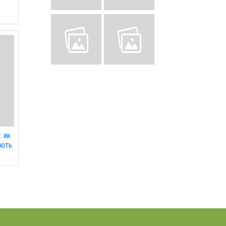
: як
ують
.