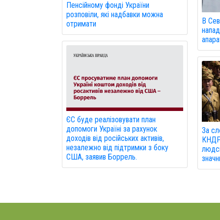
Пенсійному фонді України
розповіли, які надбавки можна
В Сев
отримати
напад
апарат
ЄС буде реалізовувати план
допомоги Україні за рахунок
За сл
доходів від російських активів,
КНДР 
незалежно від підтримки з боку
людсь
США, заявив Боррель.
значн