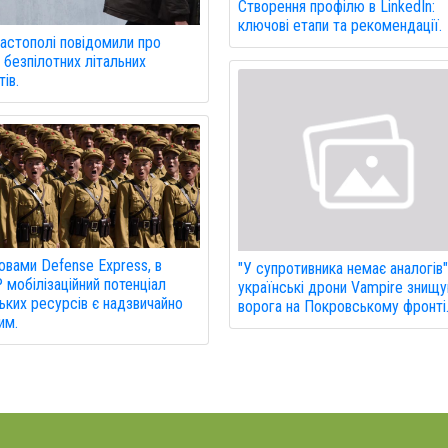
Створення профілю в LinkedIn:
ключові етапи та рекомендації.
астополі повідомили про
 безпілотних літальних
ів.
овами Defense Express, в
"У супротивника немає аналогів"
мобілізаційний потенціал
українські дрони Vampire знищ
ких ресурсів є надзвичайно
ворога на Покровському фронті
им.