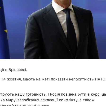
ії в Брюсселі.
и 14 жовтня, мають на меті показати непохитність НАТО
трують нашу готовність. І Росія повинна бути в курсі ць
а миру, запобігання ескалації конфлікту, а також
еральний секретар Альянсу.