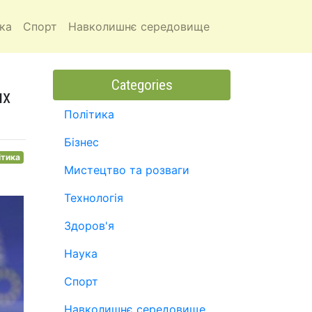
ка
Спорт
Навколишнє середовище
Categories
их
Політика
Бізнес
ітика
Мистецтво та розваги
Технологія
Здоров'я
Наука
Спорт
Навколишнє середовище