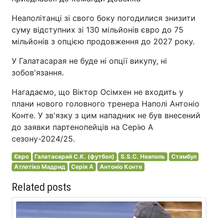
Неаполітанці зі свого боку погодилися знизити
суму відступних зі 130 мільйонів євро до 75
мільйонів з опцією продовження до 2027 року.
У Галатасарая не буде ні опції викупу, ні
зобов'язання.
Нагадаємо, що Віктор Осімхен не входить у
плани нового головного тренера Наполі Антоніо
Конте. У зв'язку з цим нападник не був внесений
до заявки партенопейців на Серію А
сезону-2024/25.
Євро
Галатасарай С.К. (футбол)
S.S.C. Неаполь
Стамбул
Атлетіко Мадрид
Серія A
Антоніо Конте
Related posts