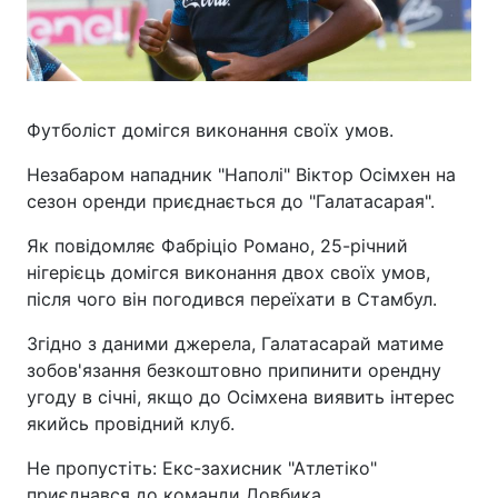
Футболіст домігся виконання своїх умов.
Незабаром нападник "Наполі" Віктор Осімхен на
сезон оренди приєднається до "Галатасарая".
Як повідомляє Фабріціо Романо, 25-річний
нігерієць домігся виконання двох своїх умов,
після чого він погодився переїхати в Стамбул.
Згідно з даними джерела, Галатасарай матиме
зобов'язання безкоштовно припинити орендну
угоду в січні, якщо до Осімхена виявить інтерес
якийсь провідний клуб.
Не пропустіть: Екс-захисник "Атлетіко"
приєднався до команди Довбика