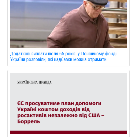
Додаткові виплати після 65 років: у Пенсійному фонді
України розповіли, які надбавки можна отримати