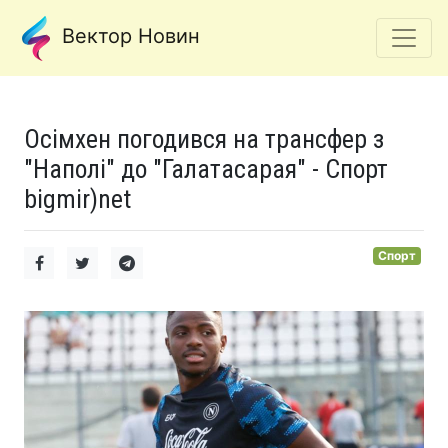
Вектор Новин
Осімхен погодився на трансфер з
"Наполі" до "Галатасарая" - Спорт
bigmir)net
Спорт