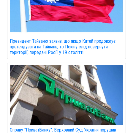
Президент Тайваню заявив, що якщо Китай продовжує
претендувати на Тайвань, то Пекіну слід повернути
території, передані Росії у 19 столітті.
Справу "ПриватБанку": Верховний Суд України порушив