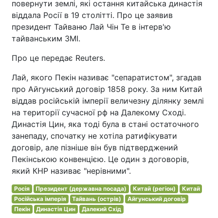
повернути землі, які остання китайська династія
віддала Росії в 19 столітті. Про це заявив
президент Тайваню Лай Чін Те в інтерв'ю
тайванським ЗМІ.
Про це передає Reuters.
Лай, якого Пекін називає "сепаратистом", згадав
про Айгунський договір 1858 року. За ним Китай
віддав російській імперії величезну ділянку землі
на території сучасної рф на Далекому Сході.
Династія Цин, яка тоді була в стані остаточного
занепаду, спочатку не хотіла ратифікувати
договір, але пізніше він був підтверджений
Пекінською конвенцією. Це один з договорів,
який КНР називає "нерівними".
Росія
Президент (державна посада)
Китай (регіон)
Китай
Російська імперія
Тайвань (острів)
Айгунський договір
Пекін
Династія Цин
Далекий Схід