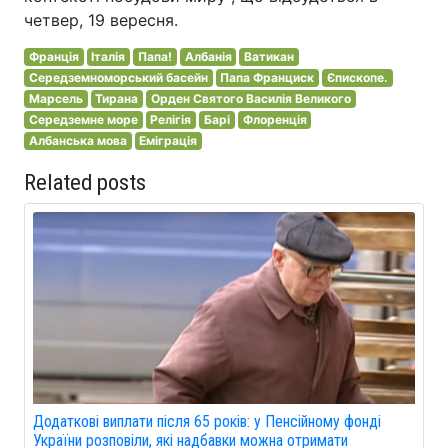
четвер, 19 вересня.
Франція
Італія
Папа!
Албанія
Ватикан
Середземноморський басейн
Папа Франциск
Єпископе.
Марсель
Тирана
Орден Святого Василія Великого
Середземне море
Релігія
Барі
Флоренція
Албанська мова
Еміграція
Related posts
Додаткові виплати після 65 років: у Пенсійному фонді
України розповіли, які надбавки можна отримати