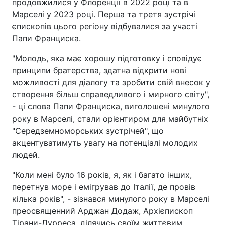
продовжилися у Флоренції в 2022 році та в
Марселі у 2023 році. Перша та третя зустрічі
єпископів цього регіону відбувалися за участі
Папи Франциска.
"Молодь, яка має хорошу підготовку і сповідує
принципи братерства, здатна відкрити нові
можливості для діалогу та зробити свій внесок у
створення більш справедливого і мирного світу",
- ці слова Папи Франциска, виголошені минулого
року в Марселі, стали орієнтиром для майбутніх
"Середземноморських зустрічей", що
акцентуватимуть увагу на потенціалі молодих
людей.
"Коли мені було 16 років, я, як і багато інших,
перетнув море і емігрував до Італії, де провів
кілька років", - зізнався минулого року в Марселі
преосвященний Арджан Додаж, Архієпископ
Тірани-Дурреса, ділячись своїм життєвим