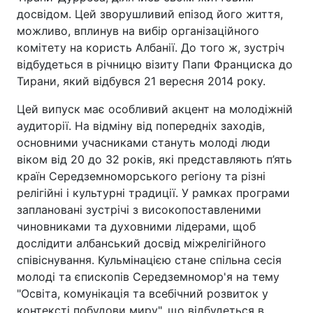
досвідом. Цей зворушливий епізод його життя,
можливо, вплинув на вибір організаційного
комітету на користь Албанії. До того ж, зустріч
відбудеться в річницю візиту Папи Франциска до
Тирани, який відбувся 21 вересня 2014 року.
Цей випуск має особливий акцент на молодіжній
аудиторії. На відміну від попередніх заходів,
основними учасниками стануть молоді люди
віком від 20 до 32 років, які представляють п’ять
країн Середземноморського регіону та різні
релігійні і культурні традиції. У рамках програми
заплановані зустрічі з високопоставленими
чиновниками та духовними лідерами, щоб
дослідити албанський досвід міжрелігійного
співіснування. Кульмінацією стане спільна сесія
молоді та єпископів Середземномор'я на тему
"Освіта, комунікація та всебічний розвиток у
контексті побудови миру", що відбудеться в