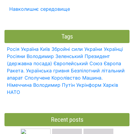
Навколишнє середовище
Tags
Росія
Україна
Київ
Збройні сили України
Українці
Росіяни
Володимир Зеленський
Президент
(державна посада)
Європейський Союз
Європа
Ракета.
Українська гривня
Безпілотний літальний
апарат
Сполучене Королівство
Машина.
Німеччина
Володимир Путін
Укрінформ
Харків
НАТО
Recent posts