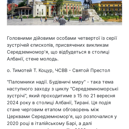
Головними дійовими особами четвертої із серії
зустрічей єпископів, присвячених викликам
Середземномор'я, що відбудеться в столиці
Албанії, стене молодь.
о. Тимотей Т. Коцур, ЧСВВ - Святой Престол
"Паломники надії. Будівничі миру" - така тема
наступного заходу з циклу "Середземноморські
зустрічі", який проходитиме з 15 по 21 вересня
2024 року в столиці Албанії, Тирані. Ця подія
стане черговим етапом обговорень між
Церквами Середземномор'я, що розпочалися у
2020 році в італійському Барі, а далі