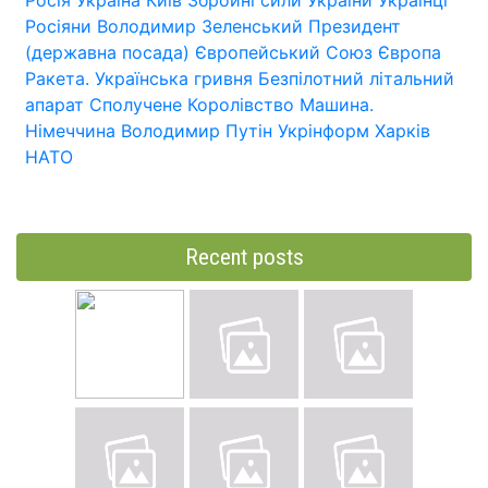
Росія
Україна
Київ
Збройні сили України
Українці
Росіяни
Володимир Зеленський
Президент
(державна посада)
Європейський Союз
Європа
Ракета.
Українська гривня
Безпілотний літальний
апарат
Сполучене Королівство
Машина.
Німеччина
Володимир Путін
Укрінформ
Харків
НАТО
Recent posts