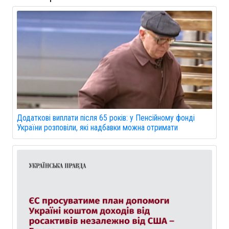
Додаткові виплати після 65 років: у Пенсійному фонді
України розповіли, які надбавки можна отримати