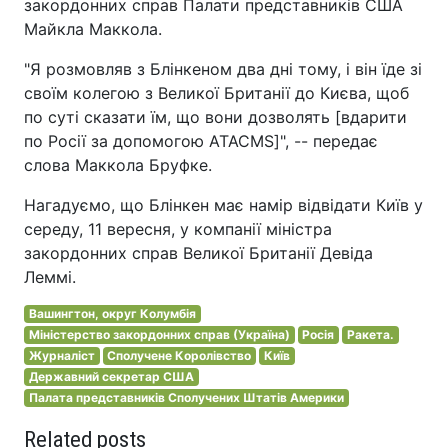
закордонних справ Палати представників США
Майкла Маккола.
"Я розмовляв з Блінкеном два дні тому, і він їде зі
своїм колегою з Великої Британії до Києва, щоб
по суті сказати їм, що вони дозволять [вдарити
по Росії за допомогою ATACMS]", -- передає
слова Маккола Бруфке.
Нагадуємо, що Блінкен має намір відвідати Київ у
середу, 11 вересня, у компанії міністра
закордонних справ Великої Британії Девіда
Леммі.
Вашингтон, округ Колумбія
Міністерство закордонних справ (Україна)
Росія
Ракета.
Журналіст
Сполучене Королівство
Київ
Державний секретар США
Палата представників Сполучених Штатів Америки
Related posts