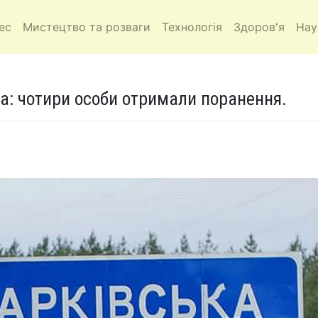
ес
Мистецтво та розваги
Технологія
Здоров'я
Нау
ва: чотири особи отримали поранення.