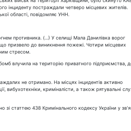
йських військ на території Харківщини, було скинуто КА
ього інциденту постраждали четверо місцевих жителів.
ької області, повідомляє УНН.
гнем противника. (...) У селищі Мала Данилівка ворог
 що призвело до виникнення пожежі. Чотири місцевих
ним стресом.
абомб влучила на територію приватного підприємства, д
аждалих не отримано. На місцях інцидентів активно
ії, вибухотехніки, криміналісти, а також рятувальні сл
о зі статтею 438 Кримінального кодексу України у зв'я