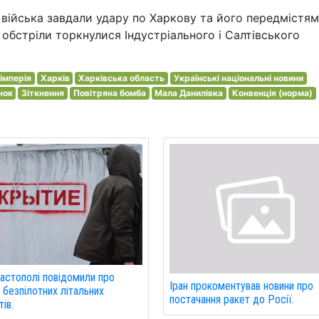
і війська завдали удару по Харкову та його передмістям
 обстріли торкнулися Індустріального і Салтівського
імперія
Харків
Харківська область
Українські національні новини
нок
Зіткнення
Повітряна бомба
Мала Данилівка
Конвенція (норма)
астополі повідомили про
Іран прокоментував новини про
 безпілотних літальних
постачання ракет до Росії.
ів.