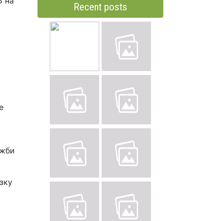
Б на
Recent posts
е
ужби
зку