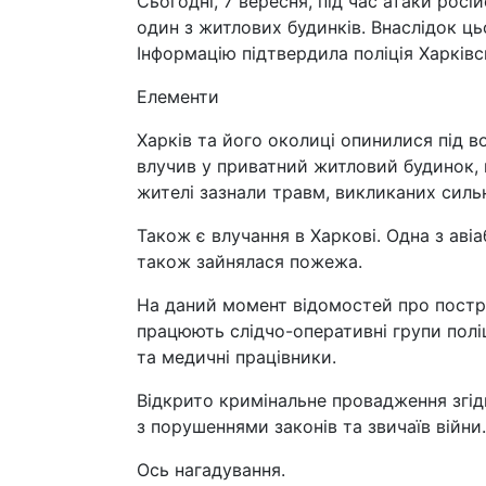
Сьогодні, 7 вересня, під час атаки росі
один з житлових будинків. Внаслідок ц
Інформацію підтвердила поліція Харківс
Елементи
Харків та його околиці опинилися під во
влучив у приватний житловий будинок,
жителі зазнали травм, викликаних силь
Також є влучання в Харкові. Одна з аві
також зайнялася пожежа.
На даний момент відомостей про постр
працюють слідчо-оперативні групи поліц
та медичні працівники.
Відкрито кримінальне провадження згідн
з порушеннями законів та звичаїв війни.
Ось нагадування.