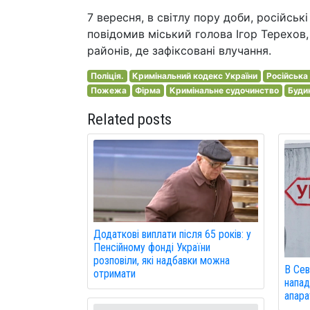
7 вересня, в світлу пору доби, російськ
повідомив міський голова Ігор Терехов,
районів, де зафіксовані влучання.
Поліція.
Кримінальний кодекс України
Російська 
Пожежа
Фірма
Кримінальне судочинство
Буди
Related posts
Додаткові виплати після 65 років: у
Пенсійному фонді України
розповіли, які надбавки можна
В Сев
отримати
напад
апарат