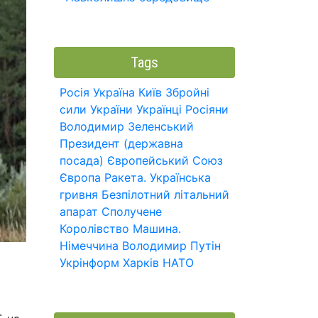
Tags
Росія
Україна
Київ
Збройні
сили України
Українці
Росіяни
Володимир Зеленський
Президент (державна
посада)
Європейський Союз
Європа
Ракета.
Українська
гривня
Безпілотний літальний
апарат
Сполучене
Королівство
Машина.
Німеччина
Володимир Путін
Укрінформ
Харків
НАТО